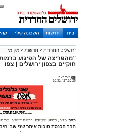
08 אוגוסט 2026 / 14:08
בית
חדשות
השכונה שלי
קהי
חצרות
ירושלים החרדית
>
חדשות
>
מקומי
"מהפריצה של הפיגוע ברמות"
חוקיים בצפון ירושלים | צפו
ארי קאהן
27.10.25 / 10:31
תגים:
מג"ב
,
ביטחון
,
שב"חים
,
חדשות ירושלים
,
צבי סו
חבר הכנסת סוכות איתר שני שב"חים