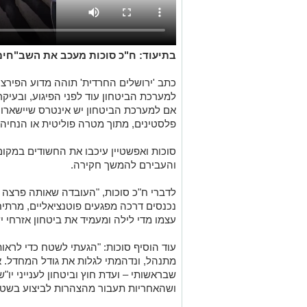
בתיעוד: ח"כ סוכות מעכב את השב"חים 
כתב 'ירושלים החרדית' תוהה מדוע הפירצה
למערכת הביטחון עוד לפני הפיגוע, ובעיק
אם למערכת הביטחון יש אינטרס שיישארו
פלסטינים, מתוך מטרה פוליטית או הנחיה 
סוכות ואפשטיין עיכבו את החשודים במקו
והעבירם להמשך חקירה.
לדברי ח"כ סוכות, "העובדה שאותה פרצה –
נכנסים דרכה מפגעים פוטנציאליים, מרתי
עצמו מדי לילה ומעמיד את ביטחון אזרחי
עוד הוסיף סוכות: "הגעתי לשטח כדי לראו
מתנהל, ונדהמתי לגלות את גודל המחדל. אכ
שבראשותי – ועדת חוץ וביטחון לענייני יו"
ושהאחריות תעבור מהצהרות לביצוע בשטח