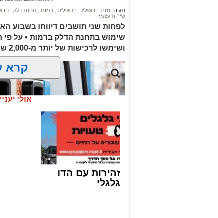
ההצלה ולדאבון לב המשפחה הוא נפטר.
תגים:
מזרח ירושלים
,
ירושלים
,
רמות
,
תחנת דלק
,
חדשו
שירות עצמי
הלווייתו תתקיים במוצאי שבת.
לפחות שני תושבים דיווחו בשבוע הא
שימוש בתחנת הדלק ברמות • על פי 
ת.נ.צ.ב.ה
ושימשו לרכישות של יותר מ-2,000 ש"ח בחנויות במזרח ירושלים
להצטרפות לקבוצות ועדכוני "ירוש
קרא ע
מעוניינים להגיב? לדווח
האדום
net.co.il
אולי יעניי
זהירות עם הדו
גלגלי