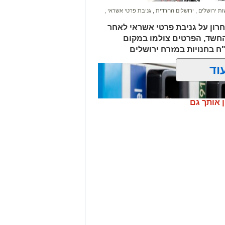
ת ירושלים
,
ירושלים החרדית
,
גניבת פרטי אשראי
,
חרון על גניבת פרטי אשראי לאחר
החשד, הפרטים צולמו במקום
לים החרדית" בוואטסאפ לחצו כאן
וד
? צרו איתנו קשר במייל
orjerusalem@is
ן אותך גם