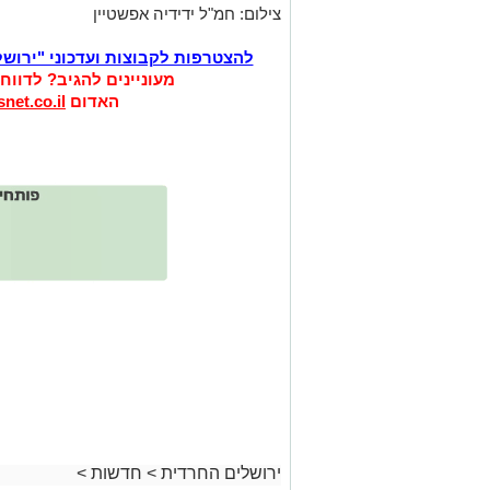
צילום: חמ"ל ידידיה אפשטיין
להצטרפות לקבוצות ועדכוני "ירוש
מעוניינים להגיב? לדווח
האדום
net.co.il
ירושלים החרדית
>
חדשות
>