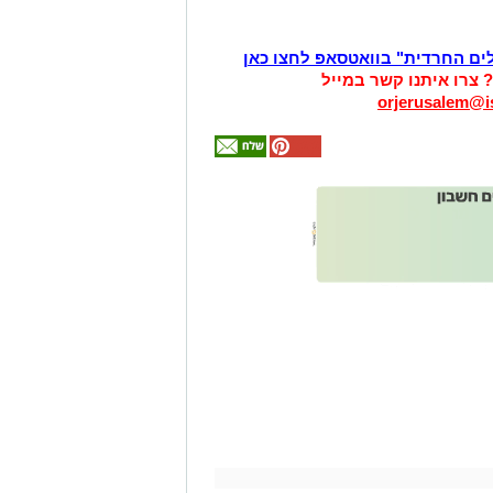
לים החרדית" בוואטסאפ לחצו כאן
? צרו איתנו קשר במייל
orjerusalem@is
אולי
יעניין
אותך
גם
זהירות עם הדו
גלגלי