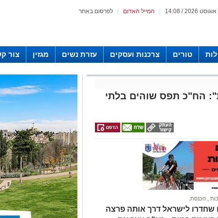
|
המייל האדום
|
לפרסום באתר
לות
טורים
צרכנות ועסקים
עזרת נשים
מגזין
צור ק
: הח"כ תפס שוהים בלתי
כות
,
הכנסת.
 שחדרו לישראל דרך אותה פרצה