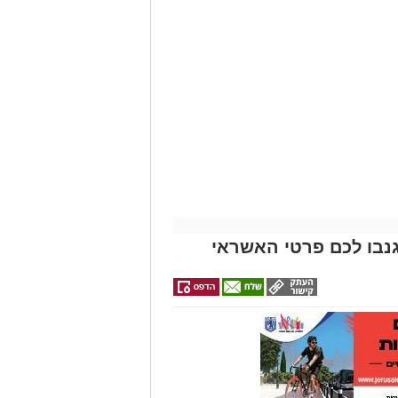
נבו לכם פרטי האשראי
ונת רמת שלמה נהרג בתאונה קשה ברח'
בו וירד לסייע להם בחבילות, אך מסיבה
ות.
ב אנוש והחלו לבצע עליו פעולות
הדסה הר הצופים אולם חרף מאמצי