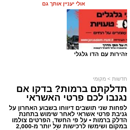
אולי יעניין אותך גם
זהירות עם הדו גלגלי
חדשות
>
מקומי
תדלקתם ברמות? בדקו אם
קבוצת זמן אמת
נגנבו לכם פרטי האשראי
מערכת האתר / 18:52 07.08.26
לפחות שני תושבים דיווחו בשבוע האחרון על
גניבת פרטי אשראי לאחר שימוש בתחנת
הדלק ברמות • על פי החשד, הפרטים צולמו
במקום ושימשו לרכישות של יותר מ-2,000