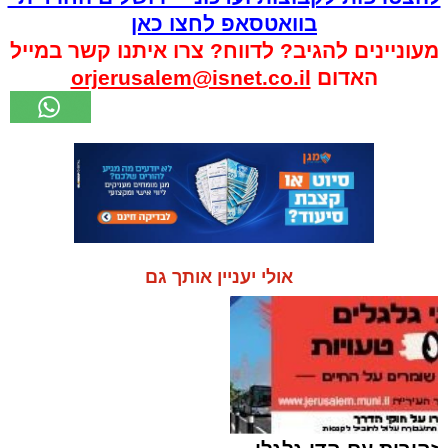
בוואטסאפ לחצו כאן
מעוניינים להגיב? לדווח? צרו איתנו קשר במייל
האדום
orjerusalem@isnet.co.il
אולי יעניין אותך גם