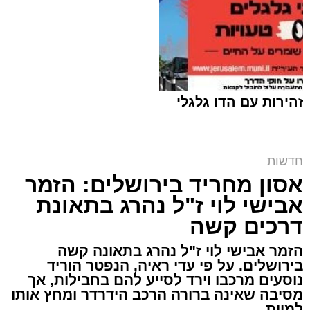
זהירות עם הדו גלגלי
חדשות
אסון מחריד בירושלים: הזמר
המחאה ליד בית הקפה | שימוש לפי סעיף 27א
אבישי לוי ז"ל נהרג בתאונת
מערכת האתר / 00:06 09.08.26
דרכים קשה
הזמר אבישי לוי ז"ל נהרג בתאונה קשה
בירושלים. על פי עדי ראיה, הנפטר הוריד
נוסעים מרכבו וירד לסייע להם בחבילות, אך
מסיבה שאינה ברורה הרכב הידרדר ומחץ אותו
למוות