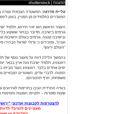
הפגנות | shutterstock
עליית מדרגה:
המשטרה הצבאית עצרה בשע
המוגדרים כתלמידים מן המניין, בעוון לימוד
העצור הראשון הוא יאיר תירוש, תלמיד ישי
גורמים בישיבה, מדובר בבחור ששקוע בלי
ובישיבה קטנה. גורמים בעולם הישיבות או
ועניין", ומזכירים כי גדולי ישראל הבהירו 
"העולם ירעש".
בהמשך הלילה דווח על מעצר נוסף של תל
רוזנצוויג, תלמיד ישיבת נווה ארץ בבאר יעק
ימים אחדים בלבד. רוזנצוויג נעצר מביתו 
המנוח. לדברי עדים, השוטרים הצבאיים גרר
משפחתו, חרף תחנוניהם.
בעדה החרדית הגיבו בחריפות לאירועים ומ
שעות ספורות – יתקיימו הפגנות וחסימות 
להצטרפות לקבוצות ועדכוני "ירוש
מעוניינים להגיב? לדווח
האדום
net.co.il