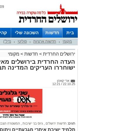
09 אוגוסט 2026 / 15:03
בית
חדשות
השכונה שלי
קהי
מקומי
חדשות ארציות
פוליטי
נדל"ן
חצרות
|
|
|
ירושלים החרדית
>
חדשות
>
מקומי
העדה החרדית בירושלים מאיי
ישוחררו העריקים המדינה תב
ארי קאהן
22.10.25 / 12:21
תגים:
חדשות ירושלים
,
גיוס בני ישיבות
,
המשטרה הצבא
תלמיד ישיבת איתרי מגבעתיים ויתום ט