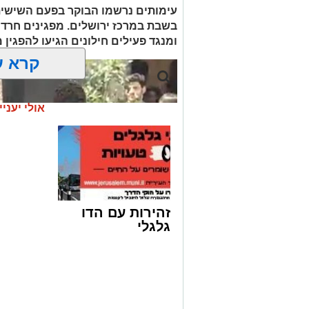
שם צפויים להטיח בהם שורה ארוכה של סע
עימותים נרשמו הבוקר בפעם השישית
להצטרפות לקבוצות ועדכוני "ירוש
בשבת במרכז ירושלים. מפגינים חרד
מעוניינים להגיב? לדווח
ומנגד פעילים חילונים הגיעו להפגין
האדום
net.co.il
קרא ע
אולי יעניי
זהירות עם הדו
גלגלי