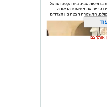
יפים פליליים.
 ברציפות סביב בית הקפה הפועל
לים החרדית" בוואטסאפ לחצו כאן
ים הביעו את מחאתם הכאובה
? צרו איתנו קשר במייל
 מולם. המשטרה חצצה בין הצדדים
orjerusalem@is
וד
ן אותך גם