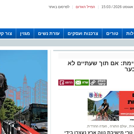
|
המייל האדום
|
לפרסום באתר
לות
טורים
צרכנות ועסקים
עזרת נשים
מגזין
צור ק
מת: אם תוך שעתיים לא
ער
ית
,
עולם התורה
,
העדה החרדית.
רי מישיבת נווה ארץ נעצרו בידי