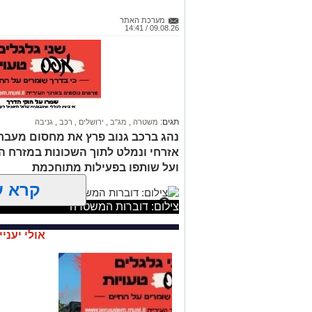
מערכת האתר
09.08.26 / 14:41
תגים:
משטרה
,
מג"ב
,
ירושלים
,
רכב
,
גניבה
נהג ברכב גנוב פרץ את מחסום מעבר ח
אזרחי ונמלט לתוך השכונות במזרח הע
ועל שותפו בפעילות מתוחכמת
קרא ע
צילום: דוברות המשטרה
אולי יעניי