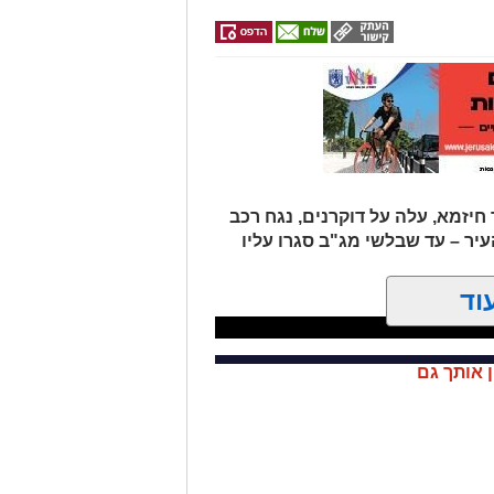
יזמא, עלה על דוקרנים, נגח רכב
יר – עד שבלשי מג"ב סגרו עליו
וד
ן אותך גם