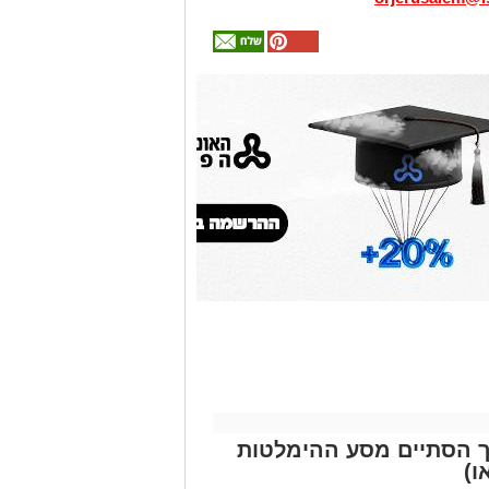
אולי
יעניין
אותך
גם
זהירות עם הדו
גלגלי
ך הסתיים מסע ההימלטות
ו)