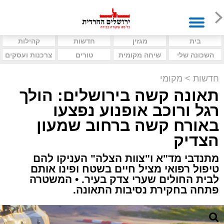
בית
מגזין
חדשות
קהילות
השכונה שלי
שיחה מקומית
טורים
צרכנות ועסקים
חדשות
>
מקומי
תאונה קשה בירושלים: הולך
רגל ורוכב אופנוע נפצעו
באורח קשה ברחוב שמעון
הצדיק
מתנדבי מד"א ו"צוות הצלה" העניקו להם
טיפול רפואי מציל חיים בשטח ופינו אותם
לבית החולים שערי צדק בעיר. • המשטרה
פתחה בחקירת נסיבות התאונה.