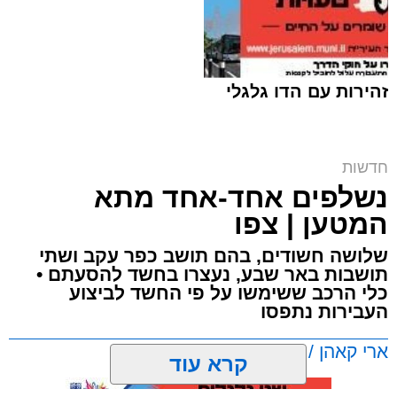
זהירות עם הדו גלגלי
ח"כ סוכות בסיור בבתי ספר במזרח ירושלים |
חדשות
דוברות
נשלפים אחד-אחד מתא
ארי קאהן / 16:42 06.08.26
המטען | צפו
שלושה חשודים, בהם תושב כפר עקב ושתי
תושבות באר שבע, נעצרו בחשד להסעתם •
כלי הרכב ששימשו על פי החשד לביצוע
העבירות נתפסו
תגים:
מזרח ירושלים
,
ירושלים
,
מעצר
,
משטרת
ארי קאהן / 11:13 06.08.26
קרא עוד
ישראל
,
איומים
,
חדשות ירושלים
,
ירושלים החרדית
,
צבי סוכות