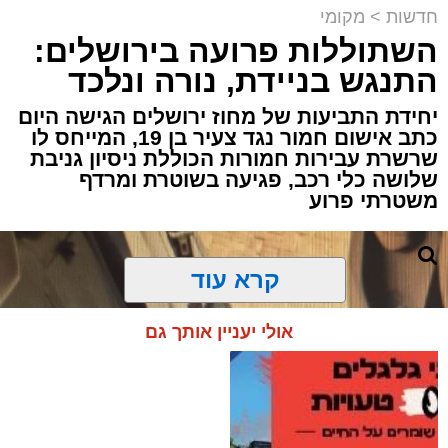
חדשות
>
מקומי
השתוללות פרועה בירושלים:
פעילות מבצעית מתוחה במעבר בעוטף
התנגש בניידת, נורה ונלכד
ירושלים הסתיימה במעצרם של שוהה בלתי
חוקי ונהג שהסיע אותו, לאחר שחיפוש יסודי
יחידת התביעות של מחוז ירושלים הגישה היום
של לוחמי מג"ב חשף שיטת הסתרה יצירתית
כתב אישום חמור נגד צעיר בן 19, המייחס לו
שרשרת עבירות חמורות הכוללת ניסיון גניבת
במיוחד.
שלושה כלי רכב, פגיעה בשוטרת ומרדף
משטרתי פרוע
האירוע התרחש במהלך פעילות משותפת של
לוחמי מג״ב עוטף ירושלים ולוחמי המעברים
לשמירה על הביטחון השוטף בגזרת הבירה.
קרא עוד
הכוחות עצרו לבדיקה שגרתית רכב שעורר את
חשדם, ועד מהרה הבינו שמשהו אינו כשורה.
אולי יעניין אותך גם
במהלך בדיקה יסודית של חלל הרכב, הבחינו
הלוחמים כי בתא המטען קיימת דופן שאינה
תואמת את מבנה הרכב המקורי. בחינה קפדנית