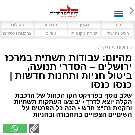
בית
מגזין
חדשות
קהילות
השכונה שלי
שיחה מקומית
טורים
צרכנות ועסקים
חדשות
>
מקומי
מהיום: עבודות תשתית במרכז
ירושלים – הסדרי תנועה,
ביטול חניות ותחנות חדשות |
כנסו כנסו
שלב נוסף בפרויקט הקו הכחול של הרכבת
הקלה יוצא לדרך • יבוצעו העתקות תשתיות
והקמת נת"צ חדש • הנה כל הפרטים על
השינויים הצפויים בתחבורה ובחניות