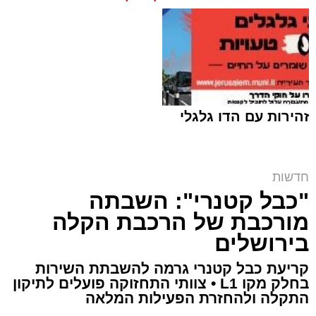
זהירות עם הדו גלגלי
חדשות
הקרב על בית הקפה | שימוש לפי סעיף 27א
"כבל קטנרי": השבתה
ארי קאהן / 10:47 06.08.26
מורכבת של הרכבת הקלה
בירושלים
קריעת כבל קטנרי גרמה להשבתת השירות
בחלק מקו L1 • צוותי התחזוקה פועלים לתיקון
התקלה ולהחזרת הפעילות המלאה