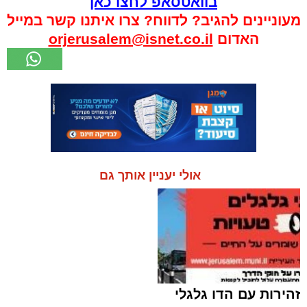
בוואטסאפ לחצו כאן
מעוניינים להגיב? לדווח? צרו איתנו קשר במייל
האדום
orjerusalem@isnet.co.il
אולי יעניין אותך גם
זהירות עם הדו גלגלי