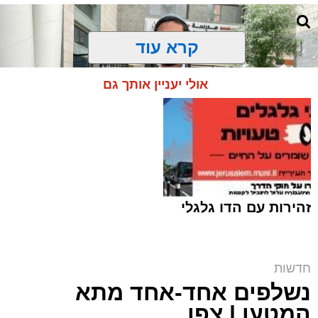
קרא עוד
אולי יעניין אותך גם
זהירות עם הדו גלגלי
ח"כ סוכות בסיור בבתי ספר במזרח ירושלים |
חדשות
דוברות
נשלפים אחד-אחד מתא
ארי קאהן / 16:42 06.08.26
המטען | צפו