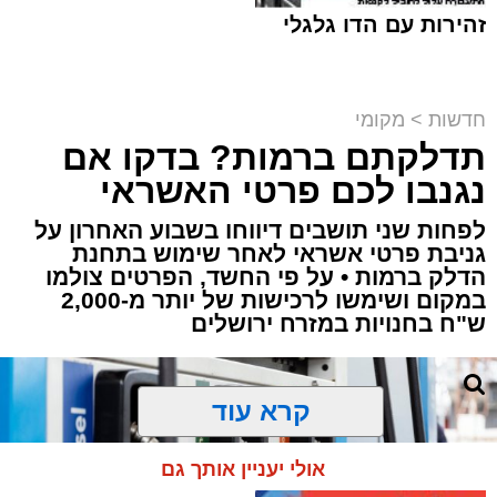
זהירות עם הדו גלגלי
חדשות
>
מקומי
תדלקתם ברמות? בדקו אם
קבוצת זמן אמת
נגנבו לכם פרטי האשראי
מערכת האתר / 18:52 07.08.26
לפחות שני תושבים דיווחו בשבוע האחרון על
גניבת פרטי אשראי לאחר שימוש בתחנת
הדלק ברמות • על פי החשד, הפרטים צולמו
במקום ושימשו לרכישות של יותר מ-2,000
ש"ח בחנויות במזרח ירושלים
תגים:
ירושלים
,
תאונה
,
זמר
,
אחים ננעלו ברכב
אסון בירושלים: הזמר אבישי לוי ז"ל משכונת רמת
קרא עוד
שלמה נהרג בתאונה קשה ברח' אדוניהו הכהן
בירושלים.
אולי יעניין אותך גם