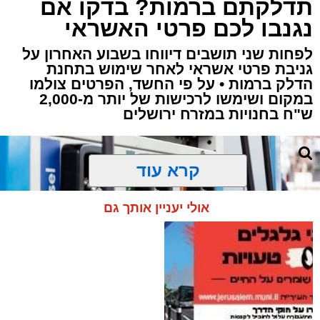
תדלקתם ברמות? בדקו אם
קבוצת זמן אמת
נגנבו לכם פרטי האשראי
מערכת האתר / 18:52 07.08.26
לפחות שני תושבים דיווחו בשבוע האחרון על
גניבת פרטי אשראי לאחר שימוש בתחנת
הדלק ברמות • על פי החשד, הפרטים צולמו
במקום ושימשו לרכישות של יותר מ-2,000
ש"ח בחנויות במזרח ירושלים
תגים:
ירושלים
,
תאונה
,
זמר
,
אחים ננעלו ברכב
אסון בירושלים: הזמר אבישי לוי ז"ל משכונת רמת
קרא עוד
שלמה נהרג בתאונה קשה ברח' אדוניהו הכהן
בירושלים.
אולי יעניין אותך גם
על פי עדי ראיה, הנפטר הוריד נוסעים מרכבו וירד
לסייע להם בחבילות, אך מסיבה שאינה ברורה
הרכב הידרדר ומחץ אותו למוות.
כוחות הצלה שהגיעו למקום מצאו אותו במצב אנוש