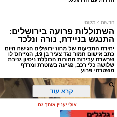
זהירות עם הדו גלגלי
חדשות
>
מקומי
השתוללות פרועה בירושלים:
פעילות מבצעית מתוחה במעבר בעוטף
ירושלים הסתיימה במעצרם של שוהה בלתי
התנגש בניידת, נורה ונלכד
חוקי ונהג שהסיע אותו, לאחר שחיפוש יסודי
יחידת התביעות של מחוז ירושלים הגישה היום
של לוחמי מג"ב חשף שיטת הסתרה יצירתית
כתב אישום חמור נגד צעיר בן 19, המייחס לו
במיוחד.
שרשרת עבירות חמורות הכוללת ניסיון גניבת
שלושה כלי רכב, פגיעה בשוטרת ומרדף
משטרתי פרוע
האירוע התרחש במהלך פעילות משותפת של
לוחמי מג״ב עוטף ירושלים ולוחמי המעברים
לשמירה על הביטחון השוטף בגזרת הבירה.
קרא עוד
הכוחות עצרו לבדיקה שגרתית רכב שעורר את
חשדם, ועד מהרה הבינו שמשהו אינו כשורה.
אולי יעניין אותך גם
במהלך בדיקה יסודית של חלל הרכב, הבחינו