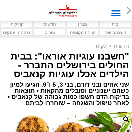
בית
מגזין
חדשות
קהילות
השכונה שלי
שיחה מקומית
טורים
צרכנות ועסקים
חדשות
>
מקומי
"חשבנו עוגיות אוראו": בבית
החולים בירושלים התברר -
הילדים אכלו עוגיות קנאביס
שני אחים ובני דודם, בני 3, 5 ו־9, הגיעו למיון
כשהם ישנוניים וסובלים מהקאות • תוצאות
בדיקות הדם חשפו כמות גבוהה של קנאביס •
לאחר טיפול והשגחה – שוחררו לביתם