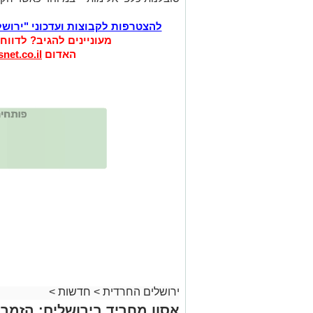
להצטרפות לקבוצות ועדכוני "ירוש
מעוניינים להגיב? לדווח
האדום
net.co.il
ירושלים החרדית
>
חדשות
>
אסון מחריד בירושלים: הזמר 