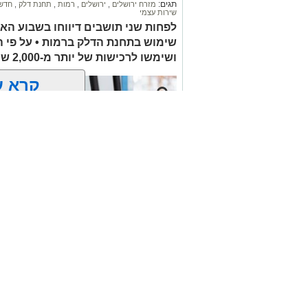
תגים:
מזרח ירושלים
,
ירושלים
,
רמות
,
תחנת דלק
,
חדשו
שירות עצמי
הלווייתו תתקיים במוצאי שבת.
לפחות שני תושבים דיווחו בשבוע הא
שימוש בתחנת הדלק ברמות • על פי 
ת.נ.צ.ב.ה
ושימשו לרכישות של יותר מ-2,000 ש"ח בחנויות במזרח ירושלים
להצטרפות לקבוצות ועדכוני "ירוש
קרא ע
מעוניינים להגיב? לדווח
האדום
net.co.il
אולי יעניי
זהירות עם הדו
גלגלי