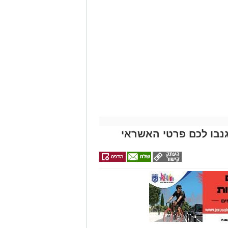
נבו לכם פרטי האשראי
ונת רמת שלמה נהרג בתאונה קשה ברח'
בו וירד לסייע להם בחבילות, אך מסיבה
ות.
ב אנוש והחלו לבצע עליו פעולות
הדסה הר הצופים אולם חרף מאמצי