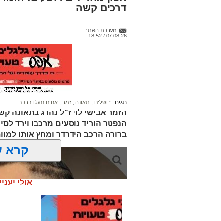
דרכים קשה
מערכת האתר
07.08.26 / 18:52
תגים:
ירושלים
,
תאונה
,
זמר
,
אחים ננעלו ברכב
הזמר אבישי לוי ז"ל נהרג בתאונה קשה
הנפטר הוריד נוסעים מרכבו וירד לסי
ברורה הרכב הידרדר ומחץ אותו למוו
קרא ע
אולי יעניי