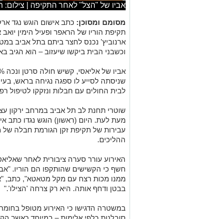
אביו של "הצל" לאחר התקיפה | צילום: ה
מסומם ומסוכן:
תקיפת הוריו של הראפר ופעיל הימין יואב א
ארנוביץ' נכנס לחצר ביתם בתל אביב במטר
וכשבני הבית ביקשו שיעזוב – הוא הגיב ב
שניסתה לסייע לו ספגה נגיחה בראש, בעיטו
לבית החולים עם חבלות ונזקקו לטיפול רפו
שוטרי תחנת לב תל אביב במרחב ירקון עצר
מעת לעת. היום (ראשון) הוגש נגדו כתב אי
עבירות של תקיפת זקן הגורמת חבלה של 
ההליכים.
האירוע עורר סערה ציבורית לאחר שאליאס
חשף כי הקשישים שהותקפו הם הוריו. "אבא
ממנו מכות רצח עם מקל מטאטא", כתב, "
בבטן ודחף אותה. היא רק צרחה 'הצילו'."
במשטרה הדגישו כי האירוע מטופל בחומרה
סובלנות כלפי אלימות – במיוחד כאשר הק