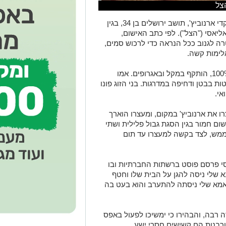
צל
כתב אישום הוגש נגד ארקדי ארנוביץ', תושב ירושלים בן 34, בגין
ליאסי ("הצל"). לפי כתב האישום,
ה לגנוב ככל הנראה כדי לרכוש סמים,
אלימות קשה.
אביו של אליאסי, קשיש חולה סרטן ונכה 100%, הותקף במקל ובאגרופים. אמו
ת בבטן ודחיפה במדרגות. בני הזוג פונו
אי.
ו את ארנוביץ' במקום, ומעצרו הוארך
שום חמור בגין הסגת גבול פלילית ושתי
ממש, לצד בקשה למעצרו עד תום
י פרסם פוסט ברשתות החברתיות ובו
 שלי ניסה להגן על הבית שלו וחטף
אמא שלי ניסתה להתערב והוא בעט בה
 רבה, והבהירו כי ימשיכו לפעול באפס
ורבנות הם קשישים חסרי ישע.