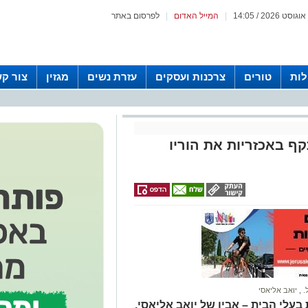
|
המייל האדום
|
לפרסום באתר
לות
טורים
צרכנות ועסקים
עזרת נשים
מגזין
צור ק
ף באכזריות את הוריו
.
,
יואב אליאסי
עלי הבית – אביו של יואב אליאסי,