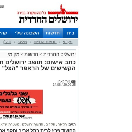
08 אוגוסט 2026 / 14:05
בית
חדשות
השכונה שלי
קהי
מקומי
חדשות ארציות
פוליטי
נדל"ן
חצרות
|
|
|
ירושלים החרדית
>
חדשות
>
מקומי
כתב אישום: תושב ירושלים תק
הקשישים של הראפר "הצל"
ארי קאהן
29.09.25 / 14:08
תגים:
תקיפה
,
פלילים
,
חדשות ירושלים
,
משטרת ישראל
החשוד פרץ לבית בתל אביב ותקף את ב