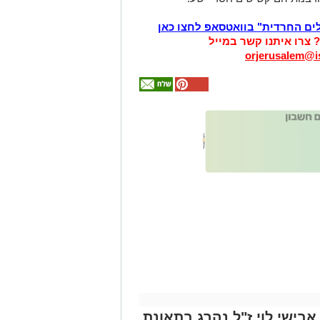
לים החרדית" בוואטסאפ לחצו כאן
? צרו איתנו קשר במייל
orjerusalem@is
אולי
יעניין
אותך
גם
זהירות עם הדו
גלגלי
אבישי לוי ז"ל נהרג בתאונת