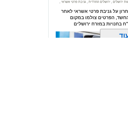
ת ירושלים
,
ירושלים החרדית
,
גניבת פרטי אשראי
,
חרון על גניבת פרטי אשראי לאחר
החשד, הפרטים צולמו במקום
לים החרדית" בוואטסאפ לחצו כאן
וד
? צרו איתנו קשר במייל
orjerusalem@is
ן אותך גם