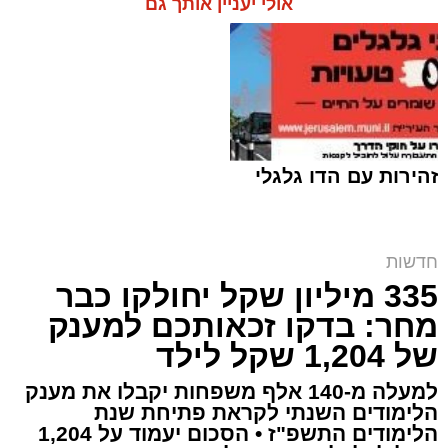
אולי יעניין אותך גם
זהירות עם הדו גלגלי
חדשות
335 מיליון שקל יחולקו כבר
אחת התמונות ששלח החשוד באיומים | דוברות
המשטרה
מחר: בדקו זכאותכם למענק
של 1,204 שקל לילד
ארי קאהן / 14:36 10.08.26
למעלה מ-140 אלף משפחות יקבלו את מענק
הלימודים השנתי לקראת פתיחת שנת
הלימודים התשפ"ז • הסכום יעמוד על 1,204