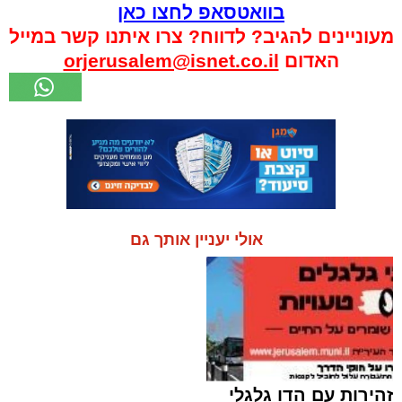
בוואטסאפ לחצו כאן
מעוניינים להגיב? לדווח? צרו איתנו קשר במייל
האדום
orjerusalem@isnet.co.il
אולי יעניין אותך גם
זהירות עם הדו גלגלי