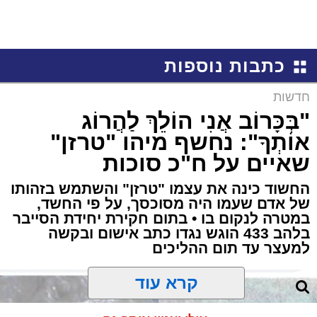
כתבות נוספות
חדשות
"בְּכָּרוֹב אֲנִי הוֹלֵךְ לַהֲרוֹג
אוֹתְךָ": נחשף מיהו "טרזן"
שאיים על ח"כ סוכות
החשוד כינה את עצמו "טרזן" והשתמש בזהותו
של אדם שעמו היה מסוכסך, על פי החשד,
במטרה לנקום בו • בתום חקירת יחידת הסייבר
בלהב 433 הוגש נגדו כתב אישום ובקשה
למעצר עד תום ההליכים
קרא עוד