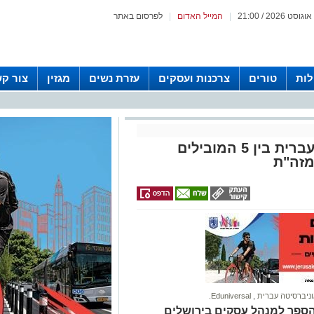
|
המייל האדום
|
לפרסום באתר
לות
טורים
צרכנות ועסקים
עזרת נשים
מגזין
צור ק
בחמישיה הראשונה: האונ' העברית בין 5 המובילים
מזה"ת
ניברסיטה עברית
,
Eduniversal.
Edunive לשנת 2025: בית הספר למנהל עסקים בירושלים