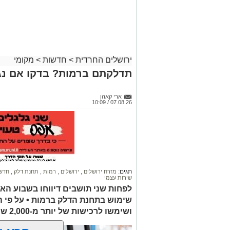
ירושלים החרדית
>
חדשות
>
מקומי
קבוצת זמן אמת
תדלקתם ברמות? בדקו אם נג
אסון בירושלים: הזמר אבישי לוי ז"ל משכ
אדוניהו הכהן בירושלים.
ארי קאהן
07.08.26 / 10:09
על פי עדי ראיה, הנפטר הוריד נוסעים מרכ
שאינה ברורה הרכב הידרדר ומחץ אותו למו
כוחות הצלה שהגיעו למקום מצאו אותו במצ
החייאה. במקביל הוא פונה לבית החולים 
ההצלה ולדאבון לב המשפחה הוא נפטר.
תגים:
מזרח ירושלים
,
ירושלים
,
רמות
,
תחנת דלק
,
חדשו
שירות עצמי
הלווייתו תתקיים במוצאי שבת.
לפחות שני תושבים דיווחו בשבוע הא
שימוש בתחנת הדלק ברמות • על פי 
ת.נ.צ.ב.ה
ושימשו לרכישות של יותר מ-2,000 ש"ח בחנויות במזרח ירושלים
להצטרפות לקבוצות ועדכוני "ירוש