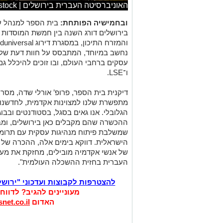
האוניברסיטה העברית בירושלים | shutterstock
ובחמישיה הפותחת:
בית הספר למנהל ע
בירושלים דורג השנה בין חמשת המוסדות 
נחשב במיוחד, המתבסס על חוות דעת של 
ו־LSE.
דיקנית בית הספר, פרופ’ אורלי שדה, מסרה
מתפשרת שלנו למצוינות אקדמית, לחדשנו
הגלובלי. אנו גאים בסגל, בסטודנטים ובב
ההכשרה שהם מקבלים כאן בירושלים, ומביא
שמשלבת פיתוח מנהיגות עסקית עם תרומה
של אנשי אקדמיה מובילים, מחזקת את מע
העברית בחזית ההשכלה העולמית".
להצטרפות לקבוצות ועדכוני "ירוש
מעוניינים להגיב? לדווח
האדום
net.co.il