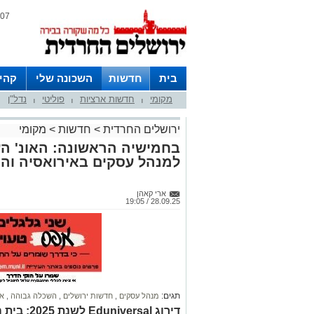
07 אוגוסט 2026 / 21:00
בית
חדשות
השכונה שלי
קהי
מקומי
חדשות ארציות
פוליטי
נדל"ן
חצרות
|
|
|
ירושלים החרדית
>
חדשות
>
מקומי
למנהל עסקים באירואסיה וה
ארי קאהן
28.09.25 / 19:05
תגים:
מנהל עסקים
,
חדשות ירושלים
,
השכלה גבוהה
,
או
דירוג rsal