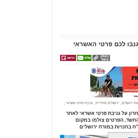
נבו לכם פרטי האשראי
ונת רמת שלמה נהרג בתאונה קשה ברח'
בו וירד לסייע להם בחבילות, אך מסיבה
ות.
ב אנוש והחלו לבצע עליו פעולות
הדסה הר הצופים אולם חרף מאמצי
ת ירושלים
,
ירושלים החרדית
,
גניבת פרטי אשראי
,
חרון על גניבת פרטי אשראי לאחר
החשד, הפרטים צולמו במקום
לים החרדית" בוואטסאפ לחצו כאן