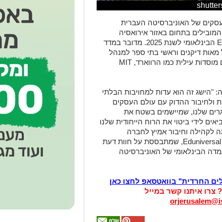
סקים של האוניברסיטה העברית
המובילים בתחום באזור אירואסיה
והמזרח התיכון, במסגרת דירוג Eduniversal הבינלאומי לשנת 2025. מדובר במדד
מאות דיקנים וראשי בתי ספר למנהל
עסקים ברחבי העולם, ובו זוכים להיכלל גם מוסדות עילית כמו הרווארד, MIT
: "הישג זה הוא עדות למחויבות הבלתי
ת ולחיבור ההדוק עם עולם העסקים
וגרים שלנו, שמיישמים בשטח את
ים לידי ביטוי את הרוח הייחודית שלנו
 לקהילה וחיבור אמיץ לחברה
הישראלית. דווקא בימים אלה, ההכרה של Eduniversal, שמתבססת על חוות דעת
מדה הבינלאומי של האוניברסיטה
לים החרדית" בוואטסאפ לחצו כאן
? צרו איתנו קשר במייל
orjerusalem@is