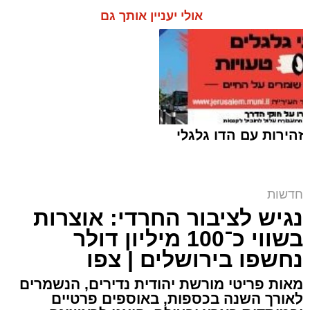
אולי יעניין אותך גם
זהירות עם הדו גלגלי
חרם על תחנת הדלק | אילוסטרציה shutterstock
חדשות
נגיש לציבור החרדי: אוצרות
ארי קאהן / 10:09 07.08.26
בשווי כ־100 מיליון דולר
נחשפו בירושלים | צפו
מאות פריטי מורשת יהודית נדירים, הנשמרים
לאורך השנה בכספות, באוספים פרטיים