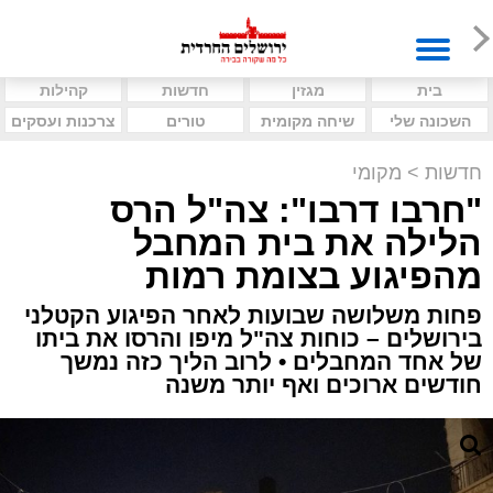
בית
מגזין
חדשות
קהילות
השכונה שלי
שיחה מקומית
טורים
צרכנות ועסקים
חדשות
>
מקומי
"חרבו דרבו": צה"ל הרס
הלילה את בית המחבל
מהפיגוע בצומת רמות
פחות משלושה שבועות לאחר הפיגוע הקטלני
בירושלים – כוחות צה"ל מיפו והרסו את ביתו
של אחד המחבלים • לרוב הליך כזה נמשך
חודשים ארוכים ואף יותר משנה