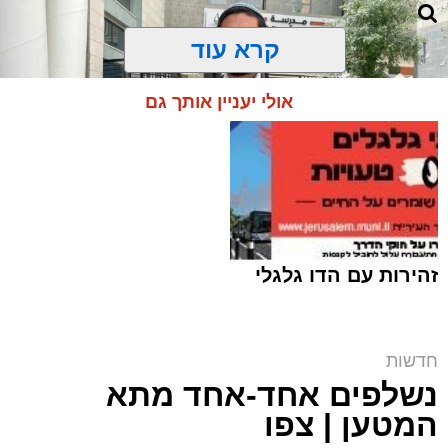
קרא עוד
אולי יעניין אותך גם
זהירות עם הדו גלגלי
ח"כ סוכות בסיור בבתי ספר במזרח ירושלים |
חדשות
דוברות
נשלפים אחד-אחד מתא
ארי קאהן / 16:42 06.08.26
המטען | צפו