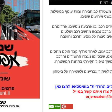
י רמות
 משטרת לב הבירה וצוות עוטף בפעילות
ני אירועים שונים.
רים רכב ובו ארבעה נוסעים. אחד מהם
 ברכב נמצאו מחשב רכב ושלטים
 נעצרו כל נוסעי הרכב והועברו
רכב גנוב. לאחר מרדף קצר הוקם מחסום
אט, שבסיומו נעצרו החשודים והרכב
משך טיפול חקירתי בתחנת המשטרה.
איתור עבריינים ולשמירה על ביטחון
לים החרדית" בוואטסאפ לחצו כאן
? צרו איתנו קשר במייל
orjerusalem@is