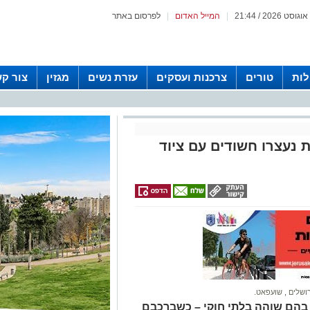
|
המייל האדום
|
לפרסום באתר
לות
טורים
צרכנות ועסקים
עזרת נשים
מגזין
צור ק
 נעצרו חשודים עם ציוד
ושלים
,
שועפאט.
 בהם שוהה בלתי חוקי – כשברכבם