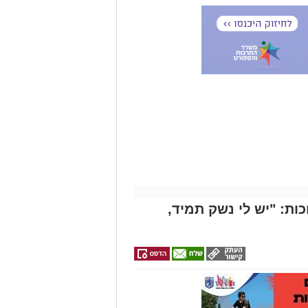
אולי
יעניין
אותך
גם
זהירות עם הדו
גלגלי
ות: "יש לי נשק תמיד,