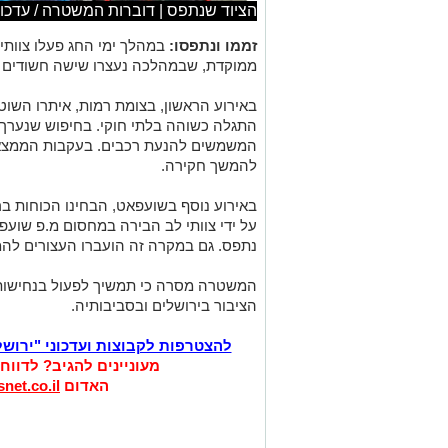
הציוד שנתפס | דוברות המשטרה / עדכונ
זממו ונתפסו:
במהלך ימי החג פעלו צוותי
ממוקדת, שבמהלכה נעצרו שישה חשודים בש
באירוע הראשון, בצומת רמות, איתרו השוט
התגלה כשוהה בלתי חוקי. בחיפוש שנערך
המשמשים להנעת רכבים. בעקבות הממצאים
להמשך חקירה.
באירוע נוסף בשועפאט, הבחינו הכוחות ב
על ידי צוותי לב הבירה במחסום מ.פ שועפ
נתפס. גם במקרה זה הועברו העצורים לה
המשטרה מסרה כי תמשיך לפעול בנחישות ל
הציבור בירושלים ובסביבותיה.
להצטרפות לקבוצות ועדכוני "ירוש
מעוניינים להגיב? לדווח
האדום
net.co.il