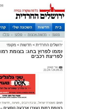
06 אוגוסט 2026 / 21:44
בית
חדשות
השכונה שלי
קהי
מקומי
חדשות ארציות
פוליטי
נדל"ן
חצרות
|
|
|
ירושלים החרדית
>
חדשות
>
מקומי
זממו לפרוץ בחג: בצומת רמות
לפריצת רכבים
ארי קאהן
24.09.25 / 21:24
תגים:
משטרת ישראל
,
גניבת רכבים
,
פשיעה
,
חדשות יר
בצומת רמות נעצרו ארבעה נוסעים –