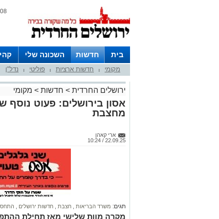
08 אוגוסט 2026 / 04:41
בית
חדשות
השכונה שלי
קהי
מקומי
חדשות ארציות
פוליטי
נדל"ן
חצרות
|
|
|
ירושלים החרדית
>
חדשות
>
מקומי
אסון בירושלים: פעוט נוסף ש
מחצבת
ארי קאהן
22.09.25 / 10:24
תגים:
משרד הבריאות
,
חצבת
,
חדשות ירושלים
,
התחסנ
מקרה מוות שלישי מאז תחילת ההתפרצ