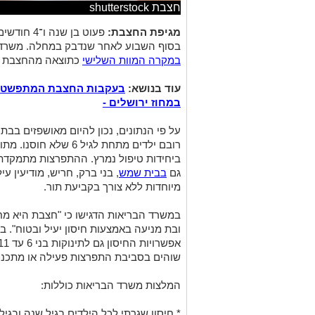
חצבת shutterstock
מגיפת החצבת:
פעוט בן שנ
בסוף השבוע לאחר שנדבק במחלה. משרד הב
במקרה המוות השלישי
כתוצאה מהחצבת מ
עוד בנושא:
בעקבות החצבת המתפשטת: 
במחוז ירושלים -
רובם ילדים מתחת לגיל 
ביחידות טיפול נמרץ. ההתפרצות מתמקדת 
גם
בבית שמש
, בני ברק, חריש, מודיעין עי
מיוחדות ללא צורך בקביעת תור.
במשרד הבריאות הדגישו כי "חצבת היא מח
ובת מניעה באמצעות חיסון יעיל ובטוח".
שוהים בסביבת התפרצות פעילה או מתכנני
המלצות משרד הבריאות כוללות:
* חיסון שגרתי לכל הילדים בגיל שנה ובגיל