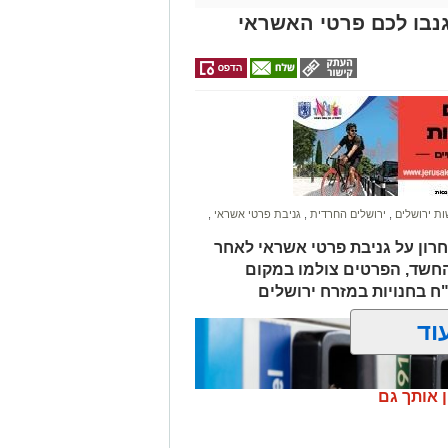
נבו לכם פרטי האשראי
ונת רמת שלמה נהרג בתאונה קשה ברח'
בו וירד לסייע להם בחבילות, אך מסיבה
ות.
ב אנוש והחלו לבצע עליו פעולות
הדסה הר הצופים אולם חרף מאמצי
ת ירושלים
,
ירושלים החרדית
,
גניבת פרטי אשראי
,
חרון על גניבת פרטי אשראי לאחר
החשד, הפרטים צולמו במקום
לים החרדית" בוואטסאפ לחצו כאן
וד
? צרו איתנו קשר במייל
orjerusalem@is
ן אותך גם