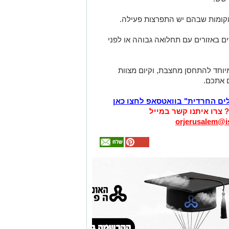
מקומות שבהם יש התפרצות פעילה.
ן נוסף לתינוקות בני 6–11 חודשים באזורים עם תחלואה גבוהה או לפני
וחד להתחסן מחצבת, וקיום מצוות
 אתכם.
לים החרדית" בוואטסאפ לחצו כאן
? צרו איתנו קשר במייל
orjerusalem@is
אולי
יעניין
אותך
גם
זהירות עם הדו
גלגלי