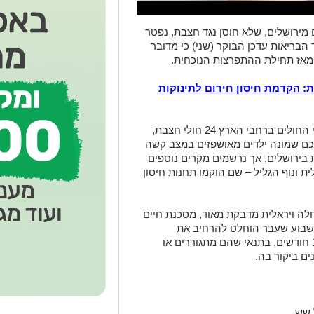
ה ו־4 חודשים מירושלים, שלא חוסן נגד חצבת, נפטר
ריאות עדכן הבוקר (שני) כי מדובר
אז תחילת ההתפרצות הנוכחית.
הקדמת חיסון חירום לתינוקות
על פי הנתונים, נכון להיום מאושפזים בבתי החולים ברחבי הארץ 24 חולי חצבת,
6 שלא חוסנו. מתוכם שמונה ילדים מאושפזים במצב קשה
בירושלים, אך נרשמים מקרים נוספים
לית ונוף הגליל – שם הוקמו תחנות חיסון
לה ויראלית מדבקת מאוד, מסכנת חיים
 בשבוע שעבר הוחלט להרחיב את
אפשרויות החיסון גם לתינוקות בני 6 עד 11 חודשים, בתנאי שהם מתגוררים או
ם ביקור בה.
 שש.