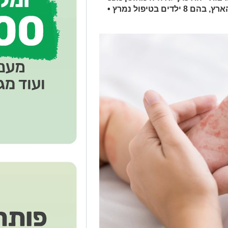
חצבת • 24 חולים מאושפזים ברחבי הארץ, בהם 8 ילדים בטיפול נמרץ •