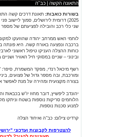
התאונה הקשה | כב"ה
בשורות כואבות:
2025) דרומית לירושלים, סמוך ליישוב פ
שני כלי רכב והובילה לפציעתם של מספר נ
לוחמי האש ממרחב יהודה שהוזעקו למקום 
ברכבה ונפצעה באורח קשה. היא פונתה במ
כוחות ההצלה העניקו טיפול ראשוני לארבע
ובינוני – שניים במסוקי חיל האוויר ושניי
רשף מיכאל רנדי, מפקד המשמרת, סיפר: "
ומורכבת, ובה מספר גדול של פצועים, ביני
בצורה מקצועית ומהירה על מנת לאפשר את
יהונדב ליפשיץ, דובר מחוז יו"ש בכבאות וה
הלוחמים סריקות נוספות בשטח וניתקו מקו
למנוע סכנות נוספות.
קרדיט צילום: כב"ה ואיחוד הצלה
להצטרפות לקבוצות ועדכוני "ירוש
מעוניינים להגיב? לדווח