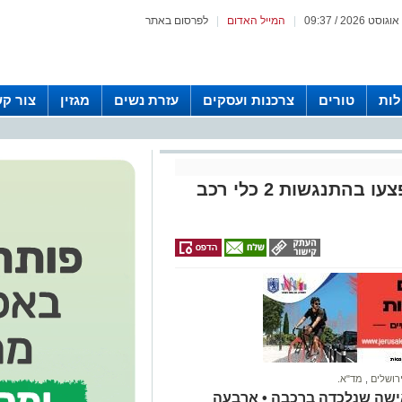
|
המייל האדום
|
לפרסום באתר
לות
טורים
צרכנות ועסקים
עזרת נשים
מגזין
צור ק
תאונה קשה: נשים חרדיות נפצעו בהתנגשות 2 כלי רכב
רושלים
,
מד"א.
אישה שנלכדה ברכבה • ארבעה