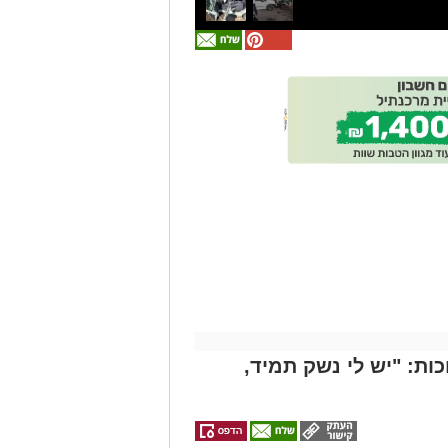
אולי
יעניין
אותך
גם
זהירות עם הדו
גלגלי
ות: "יש לי נשק תמיד,