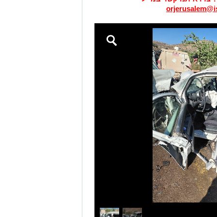
orjerusalem@is