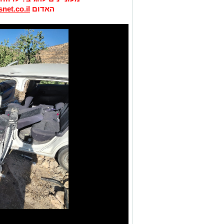
האדום
net.co.il