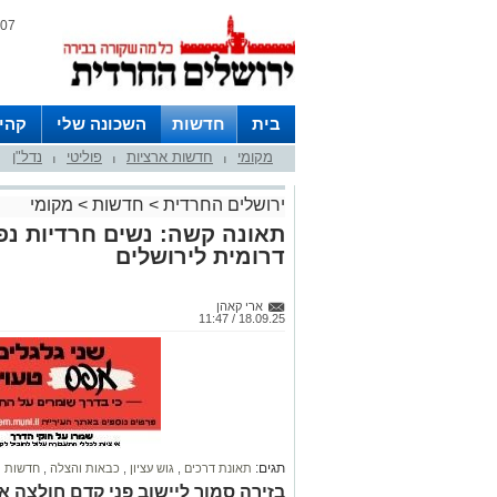
07 אוגוסט 2026 / 09:37
בית
חדשות
השכונה שלי
קהי
מקומי
חדשות ארציות
פוליטי
נדל"ן
חצרות
|
|
|
ירושלים החרדית
>
חדשות
>
מקומי
דרומית לירושלים
ארי קאהן
18.09.25 / 11:47
תגים:
תאונת דרכים
,
גוש עציון
,
כבאות והצלה
,
חדשות י
בזירה סמוך ליישוב פני קדם חולצה 