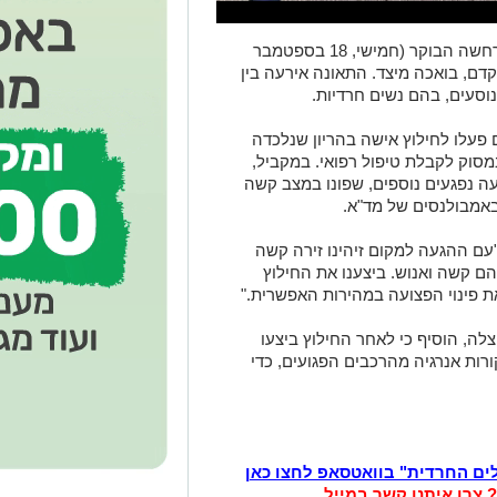
תאונת דרכים קשה התרחשה הבוקר (חמישי, 18 בספטמבר
ני קדם, בואכה מיצד. התאונה אירעה בין
וסעים, בהם נשים חרדיות.
פעלו לחילוץ אישה בהריון שנלכדה
סוק לקבלת טיפול רפואי. במקביל,
ה נפגעים נוספים, שפונו במצב קשה
ם באמבולנסים של מד"א.
עם ההגעה למקום זיהינו זירה קשה
הם קשה ואנוש. ביצענו את החילוץ
 פינוי הפצועה במהירות האפשרית."
צלה, הוסיף כי לאחר החילוץ ביצעו
רות אנרגיה מהרכבים הפגועים, כדי
לים החרדית" בוואטסאפ לחצו כאן
? צרו איתנו קשר במייל