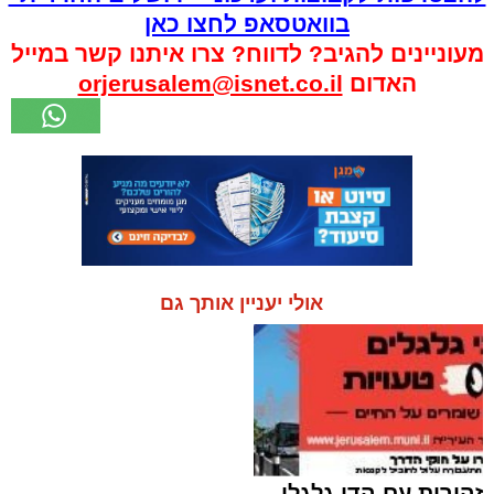
בוואטסאפ לחצו כאן
מעוניינים להגיב? לדווח? צרו איתנו קשר במייל
האדום
orjerusalem@isnet.co.il
אולי יעניין אותך גם
זהירות עם הדו גלגלי