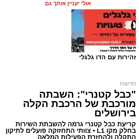
אולי יעניין אותך גם
זהירות עם הדו גלגלי
חדשות
הקרב על בית הקפה | שימוש לפי סעיף 27א
"כבל קטנרי": השבתה
ארי קאהן / 10:47 06.08.26
מורכבת של הרכבת הקלה
בירושלים
קריעת כבל קטנרי גרמה להשבתת השירות
בחלק מקו L1 • צוותי התחזוקה פועלים לתיקון
התקלה ולהחזרת הפעילות המלאה