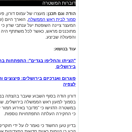
דוברות המשטרה
הודה וגם תכנן:
מעצרו של עמוס דורון, פ
סמוך לבית ראש הממשלה
, הוארך היום (
המעצר ציינה השופטת יעל ענתבי שרון כי ד
מתוכננים מראש, כאשר לכל משתתף היה ת
והפעולה שביצע.
עוד בנושא:
"הציתו והחליפו בגדים": התפתחות ב
בירושלים
פוגרום ואנרכיזם בירושלים: פיצוצים 
לצפיה
דורון הודה בסוף השבוע שעבר בהצתה במ
בסמוך למעון ראש הממשלה בירושלים, שג
במשטרה הדגישו כי "מדובר באירוע חמור י
כי החקירה העלתה התפתחויות נוספות.
בדיון טען החשוד כי נאמר לו על ידי חוק
קבע כי קיימות ראיות חדשות המצדיקות א