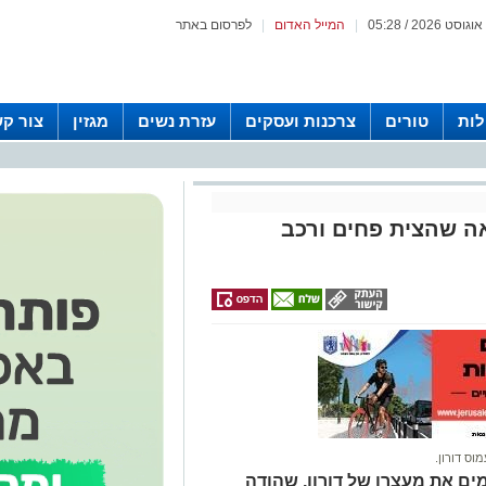
|
המייל האדום
|
לפרסום באתר
לות
טורים
צרכנות ועסקים
עזרת נשים
מגזין
צור ק
ה שהצית פחים ורכב
מוס דורון.
ם את מעצרו של דורון, שהודה