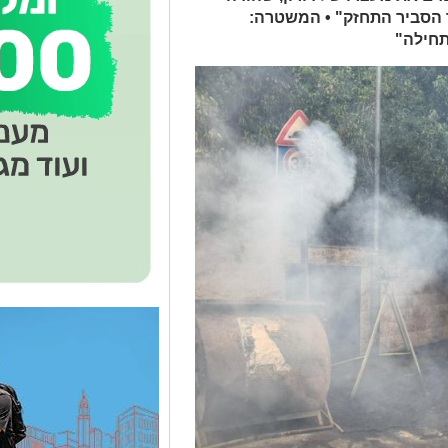
 הסביר התחזק" • המשטרה:
תחילה"