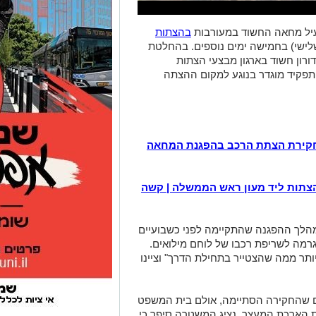
עיל מחאה החשוד במעורבות
בהצתות
שלישי) בחמישה ימים נוספים. בהחלטת
ורון חשוד בארגון מבצעי הצתות
פקיד מוגדר בנוגע למקום ההצתה
חקירת הצתת הרכב בהפגנת המחאה
והצתות ליד מעון ראש הממשלה | קשה
הלך ההפגנה שהתקיימה לפני כשבועיים
רמה לשריפת רכבו של לוחם מילואים.
ותר ממה שהצטייר בתחילת הדרך" וציינו
רים שהחקירה הסתיימה, אולם בית המשפט
ת הארכת המעצר. נציג המשטרה סיפר כי