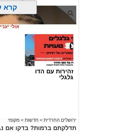
קרא ע
אולי יעניי
זהירות עם הדו
גלגלי
ירושלים החרדית
>
חדשות
>
מקומי
קבוצת זמן אמת
תדלקתם ברמות? בדקו אם נג
אסון בירושלים: הזמר אבישי לוי ז"ל משכ