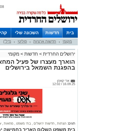
08 אוגוסט 2026 / 05:28
בית
חדשות
השכונה שלי
קהי
מקומי
חדשות ארציות
פוליטי
נדל"ן
חצרות
|
|
|
ירושלים החרדית
>
חדשות
>
מקומי
הוארך מעצרו של פעיל המחא
בהפגנת השמאל בירושלים
ארי קאהן
16.09.25 / 12:02
תגים:
הצתות
,
חדשות ירושלים
,
בתי משפט
,
מחאות
,
ע
בית משפט השלום האריך בחמישה ימי