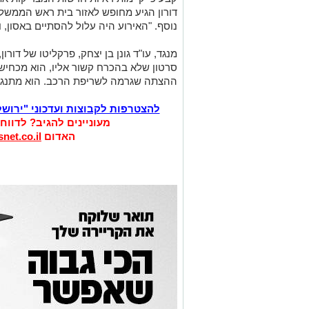
דורון הגיע מחופש לאזור בית ראש הממשלה
נוסף. "האירוע היה עלול להסתיים באסון, 
מנגד, עו"ד גונן בן יצחק, פרקליטו של דורון
סרטון שלא בהכרח קשור אליו, הוא מכחיש א
ההצתה שגרמה לשריפת הרכב. הוא מתנגד 
להצטרפות לקבוצות ועדכוני "ירוש
מעוניינים להגיב? לדווח
האדום
net.co.il