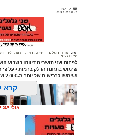
אדוניהו הכהן בירושלים.
ארי קאהן
07.08.26 / 10:09
על פי עדי ראיה, הנפטר הוריד נוסעים מרכ
שאינה ברורה הרכב הידרדר ומחץ אותו למו
כוחות הצלה שהגיעו למקום מצאו אותו במצ
החייאה. במקביל הוא פונה לבית החולים 
ההצלה ולדאבון לב המשפחה הוא נפטר.
תגים:
מזרח ירושלים
,
ירושלים
,
רמות
,
תחנת דלק
,
חדשו
שירות עצמי
הלווייתו תתקיים במוצאי שבת.
לפחות שני תושבים דיווחו בשבוע הא
שימוש בתחנת הדלק ברמות • על פי 
ת.נ.צ.ב.ה
ושימשו לרכישות של יותר מ-2,000 ש"ח בחנויות במזרח ירושלים
להצטרפות לקבוצות ועדכוני "ירוש
קרא ע
מעוניינים להגיב? לדווח
האדום
net.co.il
אולי יעניי