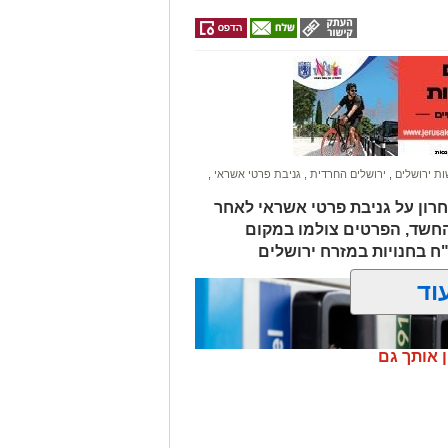
בו וירד לסייע להם בחבילות, אך מסיבה
ות.
ב אנוש והחלו לבצע עליו פעולות
הדסה הר הצופים אולם חרף מאמצי
ת ירושלים
,
ירושלים החרדית
,
גניבת פרטי אשראי
,
חרון על גניבת פרטי אשראי לאחר
החשד, הפרטים צולמו במקום
לים החרדית" בוואטסאפ לחצו כאן
וד
? צרו איתנו קשר במייל
orjerusalem@is
ן אותך גם