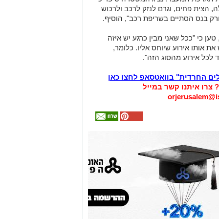
, הצית פחים, וגרם לנזק לרכב ולרכוש
ורק בנס הסתיים בשריפת רכב", הוסיף.
, טען כי "ככל שאני מבין כרגע יש איזה
ת אותו אירוע שיוחס אליו. כלומר,
לכל אירוע מהסוג הזה".
לים החרדית" בוואטסאפ לחצו כאן
? צרו איתנו קשר במייל
orjerusalem@is
אולי
יעניין
אותך
גם
זהירות עם הדו
גלגלי