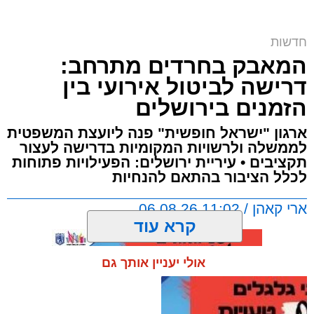
אירועים שונים במסגרת פעילות יזומה של שוטרי
הפלסטיני באתר ההיסטורי
מחוז ש"י נגד עבירות הסעת, הלנת והעסקת
אקס טריטוריה: בית ספר של חמאס בירושלים?
חדשות
שוהים בלתי חוקיים.
צפו בעימות עם המנהל (וידאו)
המאבק בחרדים מתרחב:
דרישה לביטול אירועי בין
משטרת ישראל עצרה את החשוד, טרזן חמאד,
עוד בנושא:
הזמנים בירושלים
ופתחה בחקירה, במקביל לגביית עדות מחבר
צפו במרדף שהסתיים במעצר
הכנסת שקיבל את האיומים.
האוטובוס נעצר - והחשד התברר כמוצדק
ארגון "ישראל חופשית" פנה ליועצת המשפטית
לממשלה ולרשויות המקומיות בדרישה לעצור
התחבא בתא המטען – ואז התברר: תכנן פיגוע |
תקציבים • עיריית ירושלים: הפעילויות פתוחות
צפו
לכלל הציבור בהתאם להנחיות
ארי קאהן / 11:02 06.08.26
קרא עוד
אולי יעניין אותך גם
בפעילות של שוטרי תחנת בנימין בכביש 1 נעצר