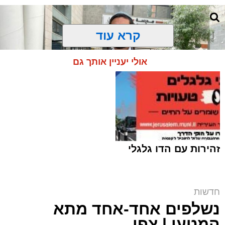
קרא עוד
אולי יעניין אותך גם
זהירות עם הדו גלגלי
ח"כ סוכות בסיור בבתי ספר במזרח ירושלים |
חדשות
דוברות
נשלפים אחד-אחד מתא
ארי קאהן / 16:42 06.08.26
המטען | צפו