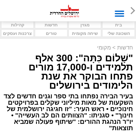
בית
מגזין
חדשות
קהילות
השכונה שלי
שיחה מקומית
טורים
צרכנות ועסקים
חדשות
>
מקומי
"שָׁלוֹם כִּתָּה": 300 אלף
תלמידים ו-17,000 מורים
פתחו הבוקר את שנת
הלימודים בירושלים
בעיר הבירה נפתחו בתי ספר וגנים חדשים לצד
השקעות של מאות מיליוני שקלים בפרויקטים
חינוכיים • ראש העיר: "זו חגיגה ירושלמית של
חינוך" • סגניתו: "הצוותים הם לב העשייה" •
יו"ר הנהגת ההורים: "שיתוף פעולה שמביא
תוצאות"