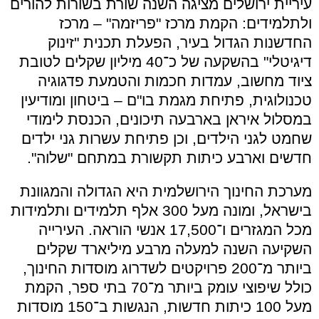
עיריית ירושלים מציגה השנה שורת בשורות להורים
ולתלמידים: הקמת מרכז "פריזמה" – מרכז
החדשנות הגדול בעיר, הפעלת תכנית "זינוק
דיגיטלי" בהשקעה של כ־40 מיליון שקלים לטובת
ציוד מחשוב, עמדות חכמות והטמעת פדגוגיה
טכנולוגית, פתיחת מגמת בו"ם – ביטחון ומודיעין
במסלול איראן בארבעה תיכונים, הכנסת לימודי
שחמט לגני הילדים, וכן פתיחת עשרות גני ילדים
חדשים וארבע כיתות תקשורת במתחם "שלוה".
מערכת החינוך הירושלמית היא הגדולה והמגוונת
בישראל, ומונה מעל 300 אלף תלמידים ותלמידות
מכל המגזרים ו־17,500 אנשי הוראה. העירייה
השקיעה השנה למעלה מרבע מיליארד שקלים
ביותר מ־200 פרויקטים לשדרוג מוסדות החינוך,
כולל שיפוצי עומק ביותר מ־70 בתי ספר, הקמת
מעל 100 כיתות חדשות, הנגשות ב־150 מוסדות