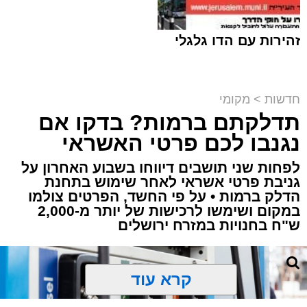
זהירות עם הדו גלגלי
חדשות
>
מקומי
תדלקתם ברמות? בדקו אם
קבוצת זמן אמת
נגנבו לכם פרטי האשראי
מערכת האתר / 18:52 07.08.26
לפחות שני תושבים דיווחו בשבוע האחרון על
גניבת פרטי אשראי לאחר שימוש בתחנת
הדלק ברמות • על פי החשד, הפרטים צולמו
במקום ושימשו לרכישות של יותר מ-2,000
ש"ח בחנויות במזרח ירושלים
תגים:
ירושלים
,
תאונה
,
זמר
,
אחים ננעלו ברכב
אסון בירושלים: הזמר אבישי לוי ז"ל משכונת רמת
קרא עוד
שלמה נהרג בתאונה קשה ברח' אדוניהו הכהן