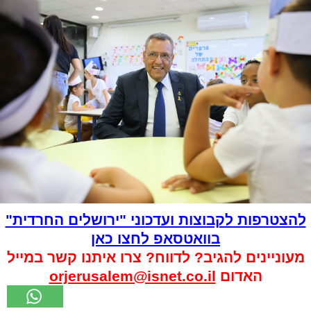
להצטרפות לקבוצות ועדכוני "ירושלים החרדית"
בוואטסאפ לחצו כאן
מעוניינים להגיב? לדווח? צרו איתנו קשר במייל
האדום
orjerusalem@isnet.co.il