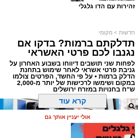
זהירות עם הדו גלגלי
חדשות
>
מקומי
תדלקתם ברמות? בדקו אם
קבוצת זמן אמת
נגנבו לכם פרטי האשראי
מערכת האתר / 18:52 07.08.26
לפחות שני תושבים דיווחו בשבוע האחרון על
גניבת פרטי אשראי לאחר שימוש בתחנת
הדלק ברמות • על פי החשד, הפרטים צולמו
במקום ושימשו לרכישות של יותר מ-2,000
ש"ח בחנויות במזרח ירושלים
תגים:
ירושלים
,
תאונה
,
זמר
,
אחים ננעלו ברכב
קרא עוד
אסון בירושלים: הזמר אבישי לוי ז"ל משכונת רמת
אולי יעניין אותך גם
שלמה נהרג בתאונה קשה ברח' אדוניהו הכהן
בירושלים.