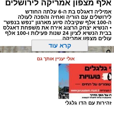
אלף מצפון אמריקה לירושלים
אמיליה דאגלס בת ה-6 עלתה החודש
לירושלים עם הוריה ואחיה והפכה לעולה
ה-100 אלף שקיבלה סיוע מארגון "נפש בנפש"
• הנשיא יצחק הרצוג אירח את משפחת דאגלס
בבית הנשיא לציון 24 שנות פעילות ו-100 אלף
תגים:
ירושלים
,
ביטוח לאומי
,
ילדים
,
צביקה כהן
,
עולים מצפון אמריקה
משפחות
,
חדשות ירושלים
,
ירושלים החרדית
,
קרא עוד
מענק לימודים
,
שנת הלימודים התשפ"ז
אולי יעניין אותך גם
אתם זכאים?
335 מיליון שקל יועברו מחר (שלישי)
על ידי
הביטוח הלאומי
במסגרת תשלום מענק
הלימודים השנתי, לקראת פתיחת שנת הלימודים
התשפ"ז שתחל בעוד כשבועיים. למעלה מ-140
אלף משפחות בישראל צפויות לקבל את המענק,
שנועד לסייע בהתמודדות עם ההוצאות הכרוכות
ברכישת ספרי לימוד, מחברות, תיקים ויתר הציוד
זהירות עם הדו גלגלי
הנדרש לתלמידים.