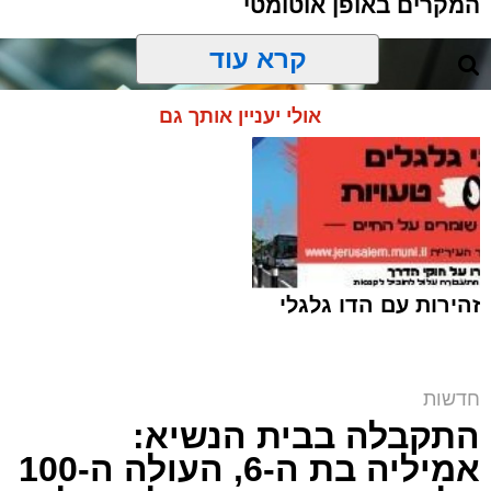
המקרים באופן אוטומטי
קרא עוד
אולי יעניין אותך גם
זהירות עם הדו גלגלי
חדשות
התקבלה בבית הנשיא:
זכאים? | אילוסטרציה shutterstock
אמיליה בת ה-6, העולה ה-100
ארי קאהן / 12:07 10.08.26