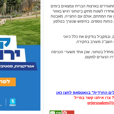
תגוררים בארצות הברית ונמצאים בימים
חדרו לשטח מתקן ביטחוני רגיש באזור
ה את המתחם, אולם עם החצייה, מאבטח
כוחות נוספים. בחיפוש שנערך בטלפון
במקביל בודקים את כלל כיווני
השב"כ מעורב בחקירה.
מחדל בטחוני, שכן אחד משערי הכניסה
רו הנערים למקום.
לים החרדית" בוואטסאפ לחצו כאן
? צרו איתנו קשר במייל
orjerusalem@is