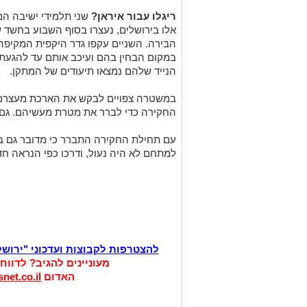
ריגלו עבור איראן?
שני תלמידי ישיבה המ
אלו בירושלים, נעצרו בסוף השבוע בחשד ש
הבירה. השניים עקפו גדר היקפית המקיפ
במקום הבחין בהם ועיכב אותם עד להגעת 
הנייד שלהם נמצאו תיעודים של המתקן.
במשטרה צפויים לבקש את הארכת מעצרם, ו
החקירה כדי לברר את מטרת מעשיהם. גם 
עם תחילת החקירה התברר כי מדובר גם ב
למתחם לא היה נעול, ודרכו כפי הנראה חד
להצטרפות לקבוצות ועדכוני "ירוש
מעוניינים להגיב? לדווח
האדום
net.co.il