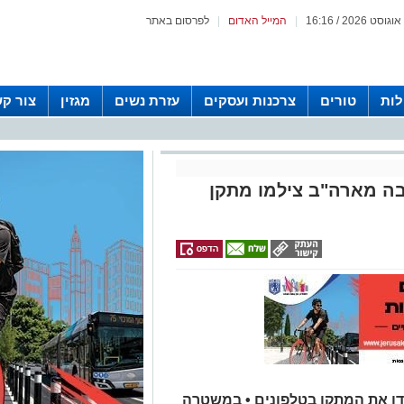
|
המייל האדום
|
לפרסום באתר
לות
טורים
צרכנות ועסקים
עזרת נשים
מגזין
צור ק
יבה מארה"ב צילמו מתקן
דו את המתקן בטלפונים • במשטרה