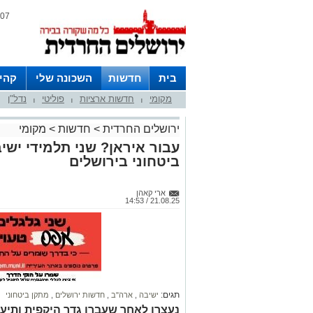
07 אוגוסט 2026 / 16:16
בית
חדשות
השכונה שלי
קהי
מקומי
חדשות ארציות
פוליטי
נדל"ן
חצרות
|
|
|
ירושלים החרדית
>
חדשות
>
מקומי
עבור איראן? שני תלמידי יש
ביטחוני בירושלים
ארי קאהן
21.08.25 / 14:53
תגים:
ישיבה
,
ארה"ב
,
חדשות ירושלים
,
מתקן ביטחוני
נעצרו לאחר שעברו גדר היקפית ותיע