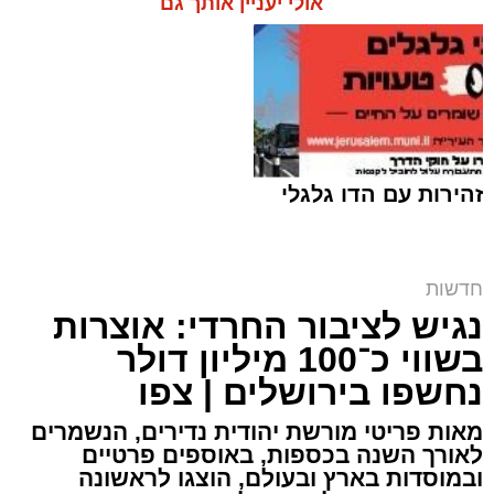
אולי יעניין אותך גם
זהירות עם הדו גלגלי
חרם על תחנת הדלק | אילוסטרציה shutterstock
חדשות
נגיש לציבור החרדי: אוצרות
ארי קאהן / 10:09 07.08.26
בשווי כ־100 מיליון דולר
נחשפו בירושלים | צפו
מאות פריטי מורשת יהודית נדירים, הנשמרים
לאורך השנה בכספות, באוספים פרטיים
ובמוסדות בארץ ובעולם, הוצגו לראשונה
תגים:
מזרח ירושלים
,
ירושלים
,
רמות
,
תחנת דלק
,