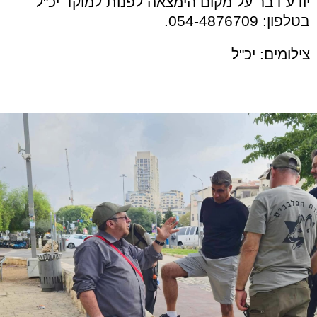
יודע דבר על מקום הימצאה לפנות למוקד יכ"ל
בטלפון: 054-4876709.
צילומים: יכ"ל