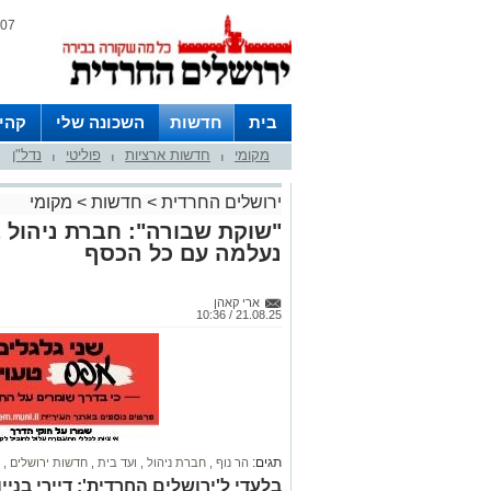
07 אוגוסט 2026 / 05:00
בית
חדשות
השכונה שלי
קהי
מקומי
חדשות ארציות
פוליטי
נדל"ן
חצרות
|
|
|
ירושלים החרדית
>
חדשות
>
מקומי
"שוקת שבורה": חברת ניהול ב
נעלמה עם כל הכסף
ארי קאהן
21.08.25 / 10:36
תגים:
הר נוף
,
חברת ניהול
,
ועד בית
,
חדשות ירושלים
,
בלעדי ל'ירושלים החרדית': דיירי בניי