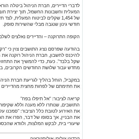
לדברי הדיירים, חברת הניהול ביטלה הורא
המעלית וחשבונות החשמל, תוך יצירת חובו
חודשי גינון שנגבה מבלי שהשירות סופק.
הקופה התרוקנה – והדיירים נאלצים לשל
בהודעה שפרסם נציג התושבים צוין כי "ר
שקל בלבד". כעת, כדי להמשיך את התחזו
מחדש עבור שלושת החודשים הקרובים, בנו
במקביל, הוחל בהליך לגריעת חברת הניה
את חתימתם של לפחות מחצית מהדיירים בב
קריאה לציבור: "אל תיפלו בפח"
התושבים, שנותרו ללא מענה וללא שקיפו
את האירוע לטובת כלל הציבור: "סמכנו על
את הבניין, אך בסופו של דבר, הפרו את הא
שיעורי בית, לבקש המלצות, ולוודא שהכספ
קרדיט צילום: אילוסטרציה