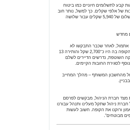
ות קבע לתשלומים חיוניים כמו ביטוח
ת של אלפי שקלים. כך למשל, נותר חוב
של 1,454 שקלים לביטוח המעלית, לצד תשלום של 5,940 שקלים עבור שלושה
ם מחדש
ק אתמול, לאחר שכבר התבקשו לא
להיכנס לחשבון, חברת הניהול רוקנה את הקופה בה היו כ־2,700 שקל והותירה 13
קה השוטפת, נדרשים הדיירים לשלם
סף לסגירת החובות הקיימים.
ול מהחשבון המשותף – מהלך המחייב
ניין.
ת מצד חברת הניהול, מבקשים לפרסם
 חברת ניהול שתקל מעלינו ותנהל עבורנו
מון ורוקנו את הקופה. חשוב לעשות
ים מבוטחים".