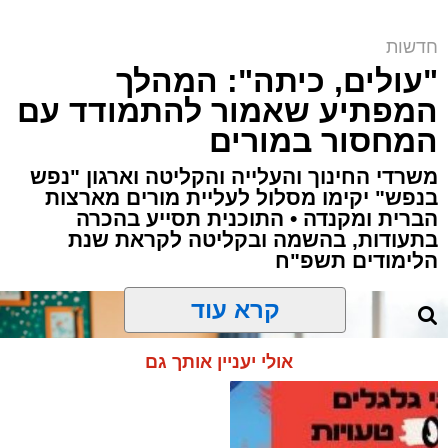
קובי ידיד ז"ל | ארכיון (שימוש לפי סעיף 27א)
חדשות
ארי קאהן / 15:39 05.08.26
"עולים, כיתה": המהלך
המפתיע שאמור להתמודד עם
המחסור במורים
משרדי החינוך והעלייה והקליטה וארגון "נפש
בנפש" יקימו מסלול לעליית מורים מארצות
תגים:
פסגת זאב
,
ירושלים
,
זק"א
,
קפריסין
,
טביעה
הברית ומקנדה • התוכנית תסייע בהכרה
בתעודות, בהשמה ובקליטה לקראת שנת
,
משרד החוץ
,
חדשות ירושלים
,
ירושלים החרדית
,
הלימודים תשפ"ח
לימסול
,
קובי ידיד
קרא עוד
אבל כבד ירד על שכונת פסגת זאב לאחר שהותר
לפרסום כי קובי ידיד, בן 34, תושב השכונה ואב
אולי יעניין אותך גם
לארבעה, הוא הישראלי ש
טבע למוות
במהלך
חופשה משפחתית בחוף הים בלימסול
שבקפריסין.