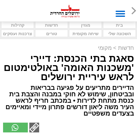
בית
מגזין
חדשות
קהילות
השכונה שלי
שיחה מקומית
טורים
צרכנות ועסקים
חדשות
>
מקומי
סאגת בתי הכנסת: דיירי
'משכנות האומה' באולטימטום
לראש עיריית ירושלים
הדיירים מתריעים על פגיעה בבריאות
ובביטחון, שימוש לא חוקי במבנה והצבת בית
כנסת מתחת לדירות • במכתב חריף לראש
העיר משה ליאון דורשים פתרון מיידי ומאיימים
בצעדים משפטיים