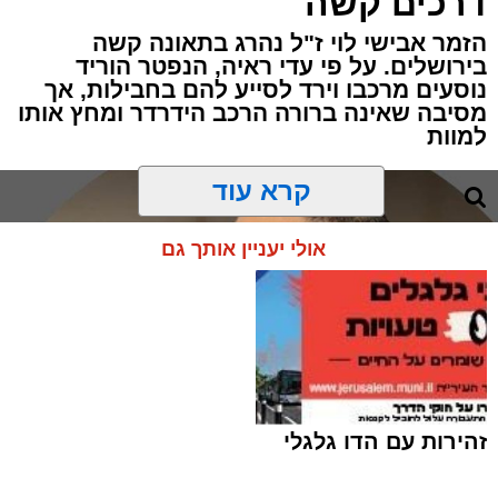
דרכים קשה
הזמר אבישי לוי ז"ל נהרג בתאונה קשה
בירושלים. על פי עדי ראיה, הנפטר הוריד
נוסעים מרכבו וירד לסייע להם בחבילות, אך
מסיבה שאינה ברורה הרכב הידרדר ומחץ אותו
תגים:
ירושלים
,
הפגנות
,
בית קפה
למוות
מוקדי החיכוך סביב פתיחת עסקים בשבת
קרא עוד
בירושלים רשמו הבוקר פרק נוסף, כאשר עימותים
קשים התפתחו סביב בית הקפה "בסמטה" הסמוך
אולי יעניין אותך גם
לרחוב אגריפס. מדובר בשבת השישית ברציפות
שבה נרשמת מחסות והתקהלות סביב המקום.
הבוקר שוב הגיעו למקום מתפללים מהקהילות
הקנאיות בעיר בקריאות לדרוש את סגירת בית
הקפה. מנגד, התייצבו באזור מאות תושבים
זהירות עם הדו גלגלי
חילונים ופעילי שמאל שהגיעו לתמוך בעסק.
לדברי גורמים בשטח, במקום נרשמו התקהלויות