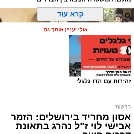
קרא עוד
אולי יעניין אותך גם
זהירות עם הדו גלגלי
חדשות
אסון מחריד בירושלים: הזמר
המחאה ליד בית הקפה | שימוש לפי סעיף 27א
אבישי לוי ז"ל נהרג בתאונת
מערכת האתר / 00:06 09.08.26