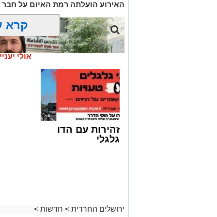
האירוע הועלתה רמת האיום על חבר 
קרא ע
אולי יעניי
זהירות עם הדו
גלגלי
ח"כ סוכות בסיור בבתי ספר במזרח ירוש
ירושלים החרדית
>
חדשות
>