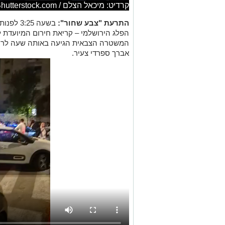
קרדיט: מיכאל הצלם / Shutterstock.com
התרעת "צבע שחור":
בשעה 25
הפלג הירושלמי – קריאת חירום המיועדת למ
אברך ספרדי צעיר.