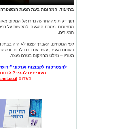
בתיעוד: המהומה בעת הגעת המשטרה הצב
תוך דקות מההתרעה נהרו אל המקום מאות
הסמוכות. מטרת ההגעה: להקשות על כניס
המגורים.
לפי הנוכחים, האברך עצמו לא היה בבי
באותם רגעים, עשה את דרכו לביתו וכשהבח
מגוריו – נמלט מהמקום בטרם נעצר.
להצטרפות לקבוצות ועדכוני "ירוש
מעוניינים להגיב? לדווח
האדום
net.co.il