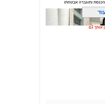
הכנסת ותוגברה אבטחתו
וד
ן אותך גם
לים | דוברות