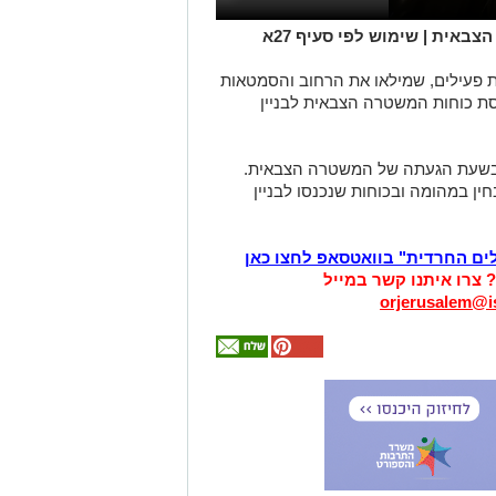
אית | שימוש לפי סעיף 27א
 פעילים, שמילאו את הרחוב והסמטאות
ת כוחות המשטרה הצבאית לבניין
ת בשעת הגעתה של המשטרה הצבאית.
ין במהומה ובכוחות שנכנסו לבניין
לים החרדית" בוואטסאפ לחצו כאן
? צרו איתנו קשר במייל
orjerusalem@is
אולי
יעניין
אותך
גם
זהירות עם הדו