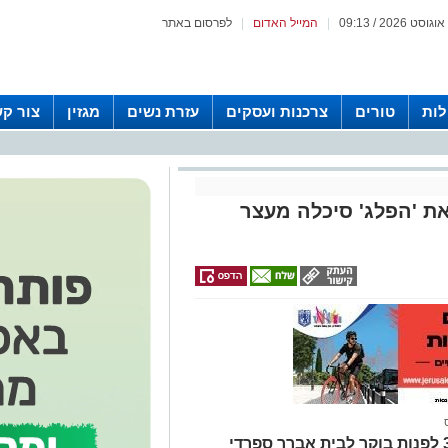
|
המייל האדום
|
לפרסום באתר
לות
טורים
צרכנות ועסקים
עזרת נשים
מגזין
צור ק
ת 'הפלג' סיכלה מעצר
המשטרה הצבאית הגיעה בשעה 3:25 לפנות בוקר לבית אברך ספרדי