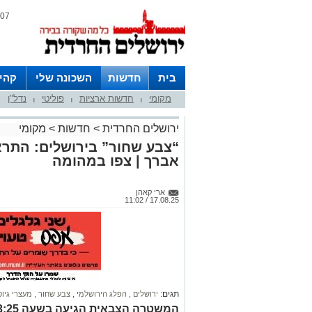
07 אוגוסט 2026 / 09:13
בית
חדשות
השכונה שלי
קהי
מקומי
חדשות ארציות
פוליטי
נדל"ן
חצרות
|
|
|
ירושלים החרדית
>
חדשות
>
מקומי
“צבע שחור” בירושלים: התרא
אברך | צפו במהומה
ארי קאהן
17.08.25 / 11:02
תגים:
ירושלים
,
הפלג הירושלמי
,
צבע שחור
,
מעצרי גיוס