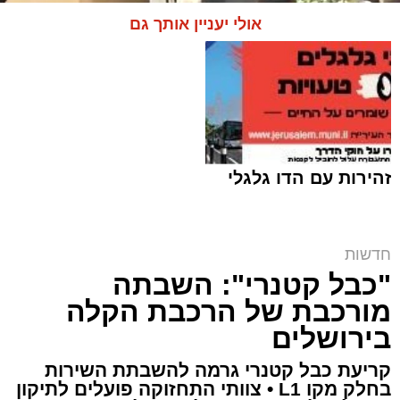
אולי יעניין אותך גם
זהירות עם הדו גלגלי
חדשות
הקרב על בית הקפה | שימוש לפי סעיף 27א
"כבל קטנרי": השבתה
ארי קאהן / 10:47 06.08.26
מורכבת של הרכבת הקלה
בירושלים
קריעת כבל קטנרי גרמה להשבתת השירות
בחלק מקו L1 • צוותי התחזוקה פועלים לתיקון