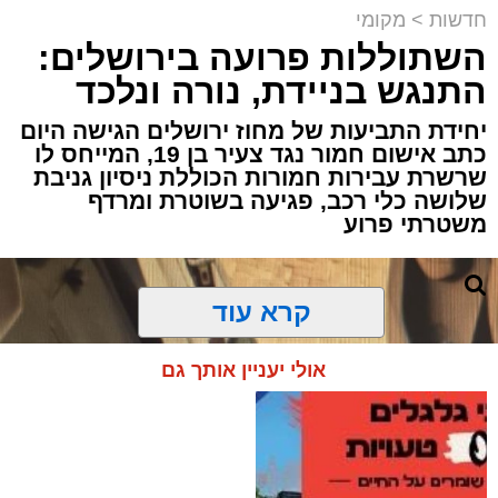
חדשות
>
מקומי
השתוללות פרועה בירושלים:
פעילות מבצעית מתוחה במעבר בעוטף
התנגש בניידת, נורה ונלכד
ירושלים הסתיימה במעצרם של שוהה בלתי
חוקי ונהג שהסיע אותו, לאחר שחיפוש יסודי
יחידת התביעות של מחוז ירושלים הגישה היום
של לוחמי מג"ב חשף שיטת הסתרה יצירתית
כתב אישום חמור נגד צעיר בן 19, המייחס לו
שרשרת עבירות חמורות הכוללת ניסיון גניבת
במיוחד.
שלושה כלי רכב, פגיעה בשוטרת ומרדף
משטרתי פרוע
האירוע התרחש במהלך פעילות משותפת של
לוחמי מג״ב עוטף ירושלים ולוחמי המעברים
לשמירה על הביטחון השוטף בגזרת הבירה.
קרא עוד
הכוחות עצרו לבדיקה שגרתית רכב שעורר את
חשדם, ועד מהרה הבינו שמשהו אינו כשורה.
אולי יעניין אותך גם
במהלך בדיקה יסודית של חלל הרכב, הבחינו
הלוחמים כי בתא המטען קיימת דופן שאינה
תואמת את מבנה הרכב המקורי. בחינה קפדנית