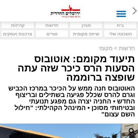
בית
מגזין
חדשות
קהילות
השכונה שלי
שיחה מקומית
טורים
צרכנות ועסקים
חדשות
>
מקומי
תיעוד מקומם: אוטובוס
הסעות הרס כיכר שזה עתה
שופצה ברוממה
האוטובוס חנה ממש על הכיכר במרכז הכביש
וגרם להרס שכלל פגיעה בשתילים ובריצוף
החדש • החניה יצרה גם מפגע תנועתי
ובטיחותי מסוכן • המינהל הקהילתי: "חילול
השם עצום"