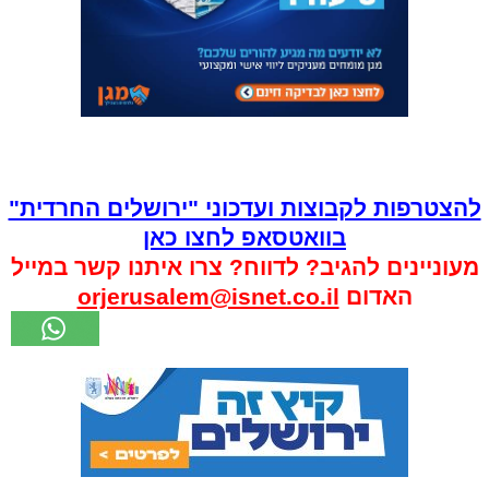
להצטרפות לקבוצות ועדכוני "ירושלים החרדית"
בוואטסאפ לחצו כאן
מעוניינים להגיב? לדווח? צרו איתנו קשר במייל
האדום
orjerusalem@isnet.co.il