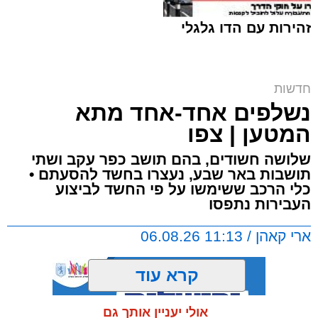
זהירות עם הדו גלגלי
ח"כ סוכות בסיור בבתי ספר במזרח ירושלים |
חדשות
דוברות
נשלפים אחד-אחד מתא
ארי קאהן / 16:42 06.08.26
המטען | צפו
שלושה חשודים, בהם תושב כפר עקב ושתי
תושבות באר שבע, נעצרו בחשד להסעתם •
כלי הרכב ששימשו על פי החשד לביצוע
העבירות נתפסו
תגים:
מזרח ירושלים
,
ירושלים
,
מעצר
,
משטרת
ארי קאהן / 11:13 06.08.26
ישראל
,
איומים
,
חדשות ירושלים
,
ירושלים החרדית
,
צבי סוכות
קרא עוד
טרזן המחבל:
תושב מזרח ירושלים בן 25 נעצר
אולי יעניין אותך גם
היום (חמישי) לאחר שעל פי החשד איים ברצח על