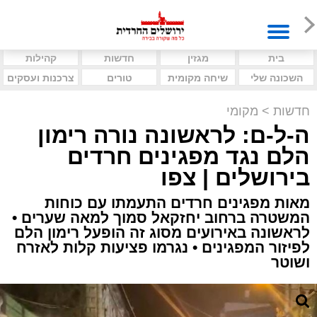
בית
מגזין
חדשות
קהילות
השכונה שלי
שיחה מקומית
טורים
צרכנות ועסקים
חדשות
>
מקומי
ה-ל-ם: לראשונה נורה רימון
הלם נגד מפגינים חרדים
בירושלים | צפו
מאות מפגינים חרדים התעמתו עם כוחות
המשטרה ברחוב יחזקאל סמוך למאה שערים •
לראשונה באירועים מסוג זה הופעל רימון הלם
לפיזור המפגינים • נגרמו פציעות קלות לאזרח
ושוטר