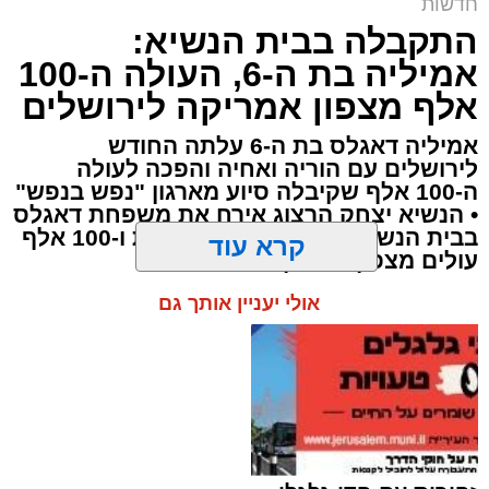
חדשות
התקבלה בבית הנשיא:
זכאים? | אילוסטרציה shutterstock
אמיליה בת ה-6, העולה ה-100
ארי קאהן / 12:07 10.08.26
אלף מצפון אמריקה לירושלים
אמיליה דאגלס בת ה-6 עלתה החודש
לירושלים עם הוריה ואחיה והפכה לעולה
ה-100 אלף שקיבלה סיוע מארגון "נפש בנפש"
• הנשיא יצחק הרצוג אירח את משפחת דאגלס
תגים:
ירושלים
,
ביטוח לאומי
,
ילדים
,
צביקה כהן
,
בבית הנשיא לציון 24 שנות פעילות ו-100 אלף
עולים מצפון אמריקה
משפחות
,
חדשות ירושלים
,
ירושלים החרדית
,
קרא עוד
מענק לימודים
,
שנת הלימודים התשפ"ז
אתם זכאים?
335 מיליון שקל יועברו מחר (שלישי)
אולי יעניין אותך גם
על ידי
הביטוח הלאומי
במסגרת תשלום מענק
הלימודים השנתי, לקראת פתיחת שנת הלימודים
התשפ"ז שתחל בעוד כשבועיים. למעלה מ-140
אלף משפחות בישראל צפויות לקבל את המענק,