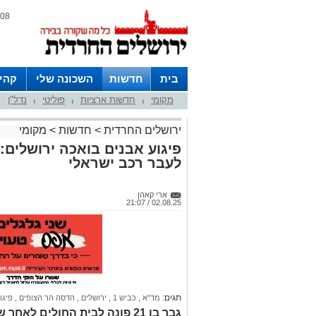
08 אוגוסט 2026 / 13:22
בית
חדשות
השכונה שלי
קהי
מקומי
חדשות ארציות
פוליטי
נדל"ן
חצרות
|
|
|
ירושלים החרדית
>
חדשות
>
מקומי
פיגוע אבנים בואכה ירושלים: 
לעבר רכב ישראלי
ארי קאהן
02.08.25 / 21:07
תגים:
מד"א
,
כביש 1
,
ירושלים
,
הדסה הר הצופים
,
פיגו
גבר בן 21 פונה לבית החולים ל