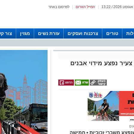
|
המייל האדום
|
לפרסום באתר
לות
טורים
צרכנות ועסקים
עזרת נשים
מגזין
צור ק
צעיר נפצע מידוי אבנים
עים
אחר שנפצע משברי זכוכיות • חמישה