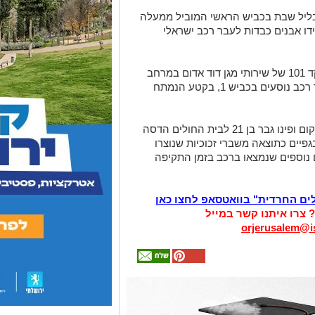
ליל שבת בכביש הראשי המוביל ממעלה
דו אבנים כבדות לעבר רכב ישראלי
בשעה 22:18 התקבלה קריאת חירום במוקד 101 של שירותי מגן דוד אדום במרחב
ירושלים על אירוע יידוי אבנים כבדות לעבר רכב נוסעים בכביש 1, בקטע הנמתח
צוותי החירום של מד"א הגיעו במהירות למקום ופינו גבר בן 21 לבית החולים הדסה
פיים כתוצאה משברי זכוכיות שנוצרו
 נוספים שנמצאו ברכב בזמן התקיפה
לים החרדית" בוואטסאפ לחצו כאן
? צרו איתנו קשר במייל
orjerusalem@is
אולי
יעניין
אותך