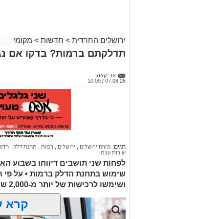
ירושלים החרדית
>
חדשות
>
מקומי
קבוצת זמן אמת
תדלקתם ברמות? בדקו אם נג
אסון בירושלים: הזמר אבישי לוי ז"ל משכ
אדוניהו הכהן בירושלים.
ארי קאהן
07.08.26 / 10:09
על פי עדי ראיה, הנפטר הוריד נוסעים מרכ
שאינה ברורה הרכב הידרדר ומחץ אותו למו
כוחות הצלה שהגיעו למקום מצאו אותו במצ
החייאה. במקביל הוא פונה לבית החולים 
ההצלה ולדאבון לב המשפחה הוא נפטר.
תגים:
מזרח ירושלים
,
ירושלים
,
רמות
,
תחנת דלק
,
חדשו
שירות עצמי
הלווייתו תתקיים במוצאי שבת.
לפחות שני תושבים דיווחו בשבוע הא
שימוש בתחנת הדלק ברמות • על פי 
ת.נ.צ.ב.ה
ושימשו לרכישות של יותר מ-2,000 ש"ח בחנויות במזרח ירושלים
להצטרפות לקבוצות ועדכוני "ירוש
קרא ע
מעוניינים להגיב? לדווח
האדום
net.co.il