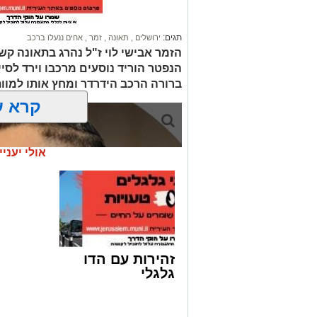
תגים:
ירושלים
,
תאונה
,
זמר
,
אחים ננעלו ברכב
הזמר אבישי לוי ז"ל נהרג בתאונה קשה
הנפטר הוריד נוסעים מרכבו וירד לסי
ברורה הרכב הידרדר ומחץ אותו למוו
קרא ע
אולי יעניי
זהירות עם הדו
גלגלי