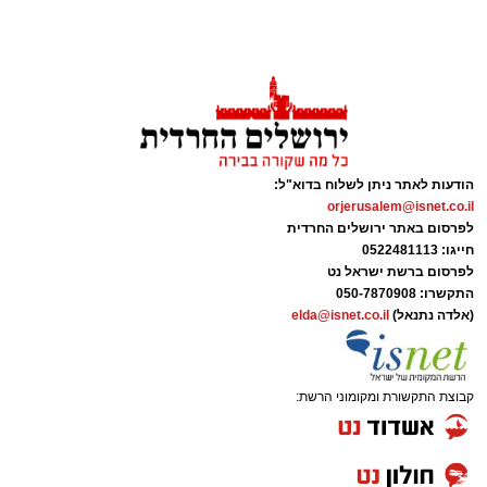
קבוצת זמן אמת
מערכת האתר / 18:52 07.08.26
הודעות לאתר ניתן לשלוח בדוא"ל:
orjerusalem@isnet.co.il
לפרסום באתר ירושלים החרדית
חייגו: 0522481113
לפרסום ברשת ישראל נט
התקשרו:
050-7870908
תגים:
(אלדה נתנאל)
ירושלים
,
elda@isnet.co.il
תאונה
,
זמר
,
אחים ננעלו ברכב
אסון בירושלים: הזמר אבישי לוי ז"ל משכונת רמת
שלמה נהרג בתאונה קשה ברח' אדוניהו הכהן
קבוצת התקשורת ומקומוני הרשת:
בירושלים.
על פי עדי ראיה, הנפטר הוריד נוסעים מרכבו וירד