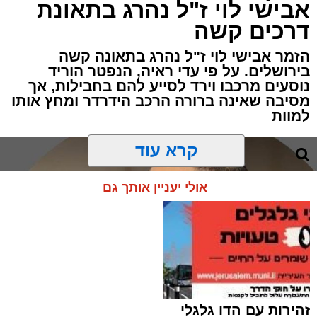
אבישי לוי ז"ל נהרג בתאונת
מערכת האתר / 00:06 09.08.26
דרכים קשה
הזמר אבישי לוי ז"ל נהרג בתאונה קשה
בירושלים. על פי עדי ראיה, הנפטר הוריד
נוסעים מרכבו וירד לסייע להם בחבילות, אך
מסיבה שאינה ברורה הרכב הידרדר ומחץ אותו
למוות
תגים:
ירושלים
,
הפגנות
,
בית קפה
קרא עוד
מוקדי החיכוך סביב פתיחת עסקים בשבת
בירושלים רשמו הבוקר פרק נוסף, כאשר עימותים
אולי יעניין אותך גם
קשים התפתחו סביב בית הקפה "בסמטה" הסמוך
לרחוב אגריפס. מדובר בשבת השישית ברציפות
שבה נרשמת מחסות והתקהלות סביב המקום.
הבוקר שוב הגיעו למקום מתפללים מהקהילות
הקנאיות בעיר בקריאות לדרוש את סגירת בית
הקפה. מנגד, התייצבו באזור מאות תושבים
זהירות עם הדו גלגלי