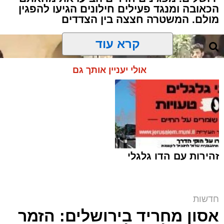
הכאובה ומנגד פעילים חילונים הגיעו להפגין
מולם. המשטרה חצצה בין הצדדים
קרא עוד
אולי יעניין אותך גם
זהירות עם הדו גלגלי
חדשות
אסון מחריד בירושלים: הזמר
המחאה ליד בית הקפה | שימוש לפי סעיף 27א