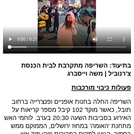
בתיעוד: השריפה מתקרבת לבית הכנסת
צ'רנוביל | משה וייסברג
פעולות כיבוי מורכבות
השריפה החלה בחנות אופניים ופנצ'רייה ברחוב
תובל, כאשר מוקד 102 קיבל מספר קריאות על
האירוע בסביבות השעה 20:30 בערב. לוחמי האש
מתחנת 'האומה' במחוז ירושלים, הממוקם ממש
בסמוך, הגיעו למקום במהירות וזיהו מיד אש