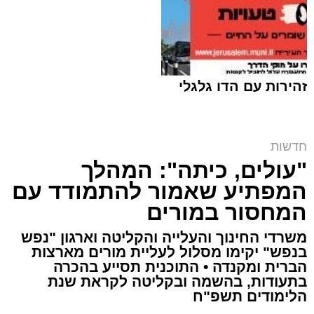
זהירות עם הדו גלגלי
קובי ידיד ז"ל | ארכיון (שימוש לפי סעיף 27א)
חדשות
ארי קאהן / 15:39 05.08.26
"עולים, כיתה": המהלך
המפתיע שאמור להתמודד עם
המחסור במורים
משרדי החינוך והעלייה והקליטה וארגון "נפש
בנפש" יקימו מסלול לעליית מורים מארצות
תגים:
פסגת זאב
,
ירושלים
,
זק"א
,
קפריסין
,
טביעה
הברית ומקנדה • התוכנית תסייע בהכרה
בתעודות, בהשמה ובקליטה לקראת שנת
,
משרד החוץ
,
חדשות ירושלים
,
ירושלים החרדית
,
הלימודים תשפ"ח
לימסול
,
קובי ידיד