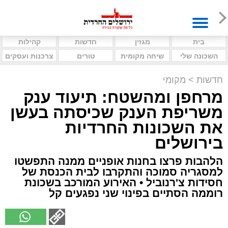
בית
מגזין
חדשות
קהילות
השכונה שלי
שיחה מקומית
טורים
צרכנות ועסקים
חדשות
>
מקומי
מרחפן ומהשטח: תיעוד ענק
משריפת הענק שכיסתה בעשן
את השכונות החרדיות
בירושלים
הלהבות פרצו בחנות אופניים ממנה התפשטו
למסגריה סמוכה והתקרבו לבית הכנסת של
חסידות צ'רנוביל • האירוע המורכב בשכונת
רוממה הסתיים בפינוי שני נפגעים קל