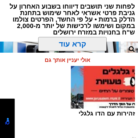
לפחות שני תושבים דיווחו בשבוע האחרון על
גניבת פרטי אשראי לאחר שימוש בתחנת
הדלק ברמות • על פי החשד, הפרטים צולמו
במקום ושימשו לרכישות של יותר מ-2,000
ש"ח בחנויות במזרח ירושלים
תגים:
ירושלים
,
תאונה
,
זמר
,
אחים ננעלו ברכב
קרא עוד
אסון בירושלים: הזמר אבישי לוי ז"ל משכונת רמת
שלמה נהרג בתאונה קשה ברח' אדוניהו הכהן
אולי יעניין אותך גם
בירושלים.
על פי עדי ראיה, הנפטר הוריד נוסעים מרכבו וירד
לסייע להם בחבילות, אך מסיבה שאינה ברורה
הרכב הידרדר ומחץ אותו למוות.
כוחות הצלה שהגיעו למקום מצאו אותו במצב אנוש
זהירות עם הדו גלגלי
והחלו לבצע עליו פעולות החייאה. במקביל הוא
פונה לבית החולים הדסה הר הצופים אולם חרף