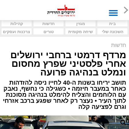
בית
מגזין
חדשות
קהילות
השכונה שלי
שיחה מקומית
טורים
צרכנות ועסקים
חדשות
מרדף דרמטי ברחבי ירושלים
אחרי פלסטיני שפרץ מחסום
ונמלט בנהיגה פרועה
תושב יריחו בשנות ה-40 לחייו ניסה להזדהות
כאחר במעבר חיזמה • כשגילה כי נחשף, נאבק
עם הלוחמים והצליח להימלט בנהיגה מסוכנת
לתוך העיר • נעצר רק לאחר שפגע ברכב אזרחי
וגרם לפציעה קלה