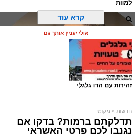
למוות
קרא עוד
אולי יעניין אותך גם
זהירות עם הדו גלגלי
חדשות
>
מקומי
תדלקתם ברמות? בדקו אם
קבוצת זמן אמת
נגנבו לכם פרטי האשראי
מערכת האתר / 18:52 07.08.26