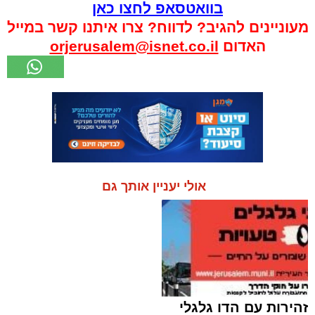
בוואטסאפ לחצו כאן
מעוניינים להגיב? לדווח? צרו איתנו קשר במייל
האדום
orjerusalem@isnet.co.il
אולי יעניין אותך גם
זהירות עם הדו גלגלי