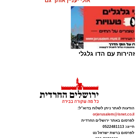
אולי יעניין אותך גם
זהירות עם הדו גלגלי
זירת התאונה | צוות הצלה
ארי קאהן / 20:22 10.08.26
הודעות לאתר ניתן לשלוח בדוא"ל:
orjerusalem@isnet.co.il
לפרסום באתר ירושלים החרדית
חייגו: 0522481113
לפרסום ברשת ישראל נט