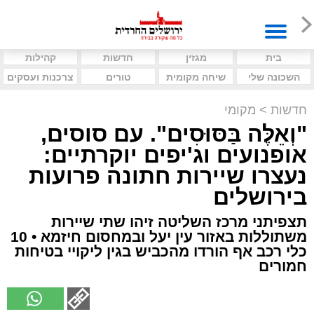
בית
מגזין
חדשות
קהילות
השכונה שלי
שיחה מקומית
טורים
צרכנות ועסקים
חדשות
>
מקומי
"וְאֵלֶּה בַּסּוּסִים". עם סוסים,
אופנועים וג'יפים יוקרתיים:
נעצרו שיירות חתונה פרועות
בירושלים
תצפיתני מרכז השליטה זיהו שתי שיירות
משתוללות באזור עין יעל ובמחסום חיזמא • 10
כלי רכב אף הורדו מהכביש בגין ליקויי בטיחות
חמורים