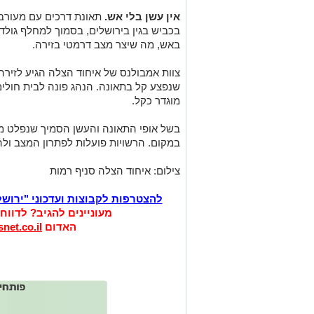
אין עשן בלי אש.
תאונת דרכים עם מעורבו
בכביש בגין בירושלים, בסמוך למחלף גול
באש, מה שיצר מצב דרמטי בזירה.
שנפצע קל בתאונה. הנהג פונה לבית חולים
מוגדר כקל.
בשל אופי התאונה והעשן הסמיך שנפלט מה
במקום. הרשויות פועלות לפתרון המצב ול
צילום: איחוד הצלה סניף רמות
להצטרפות לקבוצות ועדכוני "ירוש
מעוניינים להגיב? לדווח
האדום
net.co.il