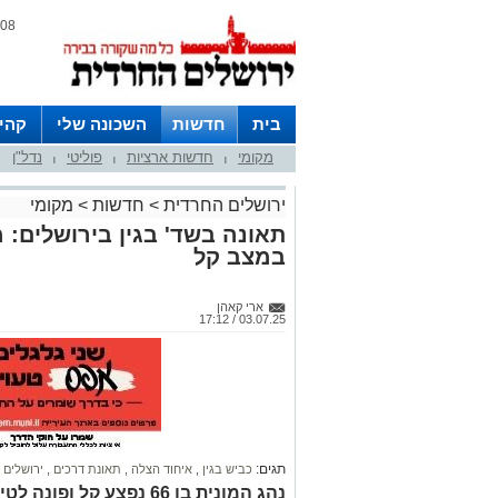
08 אוגוסט 2026 / 13:17
בית
חדשות
השכונה שלי
קהי
מקומי
חדשות ארציות
פוליטי
נדל"ן
חצרות
|
|
|
ירושלים החרדית
>
חדשות
>
מקומי
תאונה בשד' בגין בירושלים: 
במצב קל
ארי קאהן
03.07.25 / 17:12
תגים:
כביש בגין
,
איחוד הצלה
,
תאונת דרכים
,
ירושלים
נהג המונית בן 66 נפצע קל