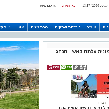
|
המייל האדום
|
לפרסום באתר
לות
טורים
צרכנות ועסקים
עזרת נשים
מגזין
צור ק
מונית עלתה באש - הנהג
,
תחבורה
 ופונה לטיפול רפואי • העשן הסמיך גרם