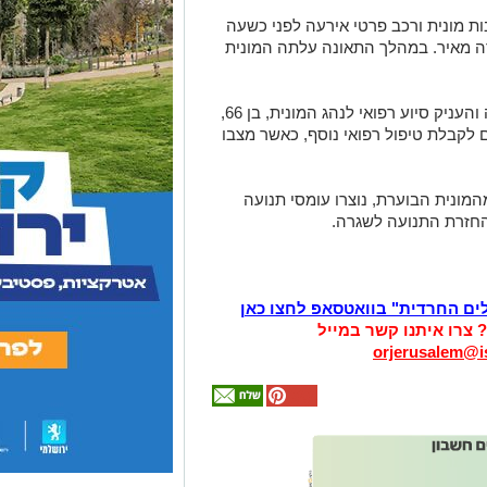
ת מונית ורכב פרטי אירעה לפני כשעה
דה מאיר. במהלך התאונה עלתה המונית
צוות אמבולנס של איחוד הצלה הגיע לזירה והעניק סיוע רפואי לנהג המונית, בן 66,
 לקבלת טיפול רפואי נוסף, כאשר מצבו
מונית הבוערת, נוצרו עומסי תנועה
החזרת התנועה לשגרה.
לים החרדית" בוואטסאפ לחצו כאן
? צרו איתנו קשר במייל
orjerusalem@is
אולי
יעניין
אותך