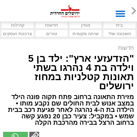
בית
מגזין
חדשות
קהילות
השכונה שלי
שיחה מקומית
טורים
צרכנות ועסקים
חדשות
"הזדעזעי ארץ": ילד בן 5
וילדה בת 4 נהרגו בשתי
תאונות קטלניות במחוז
ירושלים
מזירת התאונה ברחוב פתח תקוה פונה הילד
במצב אנוש לבית החולים שם נקבע מותו •
הילדה בת ה-4 נהרגה לאחר פגיעת רכב בבית
שמש • במקביל: צעיר כבן 20 נפגע קשה
ברחוב הרצל בבירה מהרכבת הקלה