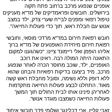
אופניים שנפגע מרכב ברחוב פתח תקוה
בירושלים. חובשים ופראמדיקים של מד"א מעניקים
טיפול רפואי ומפנים לבי"ח שערי צדק, ילד במצב
אנוש עם חבלת ראש, תוך כדי פעולות החייאה".
חובש רפואת חירום במד"א מרדכי מוסאי, וחובשי
רפואת חירום מיחידת האופנועים של מד"א ברוך
אליהו הופמן ואלי ריימונד ציינו: "כשהגענו למקום
התאונה היתה המולה רבה. ראינו את רוכב
האופניים, ילד, שוכב מחוסר הכרה לאחר שנפגע
מרכב. מיד ביצענו בדיקות רפואיות והבחנו שהוא
ללא דופק וללא נשימה, וסובל מחבלת ראש קשה
מאוד. התחלנו לבצע פעולות החייאה מתקדמות
לאחריהן פינינו אותו לבית החולים תוך המשך
פעולות החייאה כשמצבו מוגדר אנוש".
זאבי קליין, ארי דבלינגר ושלומי פדר חובשי איחוד