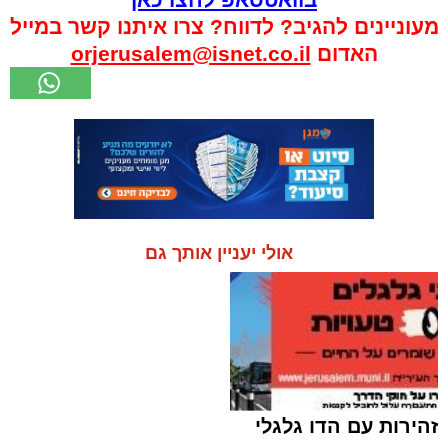
מעוניינים להגיב? לדווח? צרו איתנו קשר במייל
האדום
orjerusalem@isnet.co.il
אולי יעניין אותך גם
זהירות עם הדו גלגלי