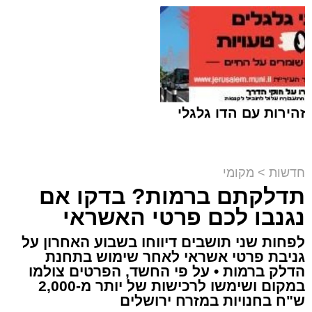
זהירות עם הדו גלגלי
חדשות
>
מקומי
תדלקתם ברמות? בדקו אם
קבוצת זמן אמת
נגנבו לכם פרטי האשראי
מערכת האתר / 18:52 07.08.26
לפחות שני תושבים דיווחו בשבוע האחרון על
גניבת פרטי אשראי לאחר שימוש בתחנת
הדלק ברמות • על פי החשד, הפרטים צולמו
במקום ושימשו לרכישות של יותר מ-2,000
ש"ח בחנויות במזרח ירושלים