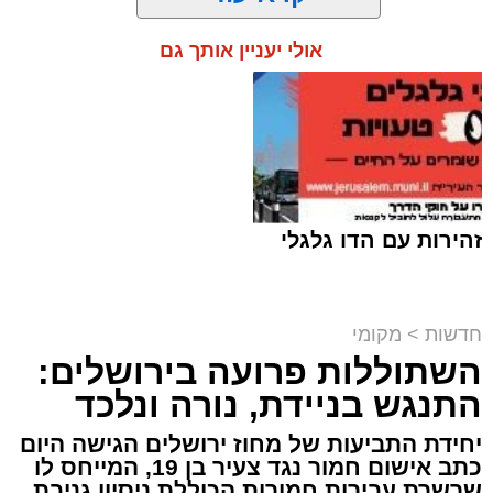
אולי יעניין אותך גם
תגים:
ירושלים
,
שב"ח
זהירות עם הדו גלגלי
חדשות
>
מקומי
השתוללות פרועה בירושלים:
פעילות מבצעית מתוחה במעבר בעוטף
ירושלים הסתיימה במעצרם של שוהה בלתי
התנגש בניידת, נורה ונלכד
חוקי ונהג שהסיע אותו, לאחר שחיפוש יסודי
יחידת התביעות של מחוז ירושלים הגישה היום
של לוחמי מג"ב חשף שיטת הסתרה יצירתית
כתב אישום חמור נגד צעיר בן 19, המייחס לו
במיוחד.
שרשרת עבירות חמורות הכוללת ניסיון גניבת