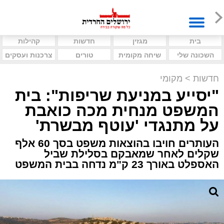
בית
מגזין
חדשות
קהילות
השכונה שלי
שיחה מקומית
טורים
צרכנות ועסקים
חדשות
>
מקומי
"יסייע במניעת שריפות": בית
המשפט מנחית מכה כואבת
על מתנגדי 'עוטף מבשרת'
העותרים חויבו בהוצאות משפט בסך 60 אלף
שקלים לאחר שמאבקם בסלילת שביל
האספלט באורך 23 ק"מ נדחה בבית המשפט