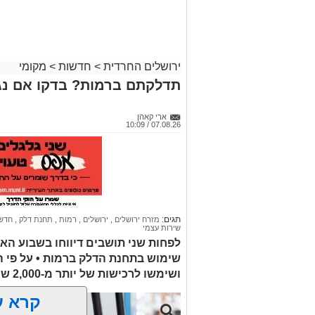
ירושלים החרדית
>
חדשות
>
מקומי
תדלקתם ברמות? בדקו אם נג
ארי קאהן
07.08.26 / 10:09
תגים:
מזרח ירושלים
,
ירושלים
,
רמות
,
תחנת דלק
,
חדשו
שירות עצמי
לפחות שני תושבים דיווחו בשבוע הא
שימוש בתחנת הדלק ברמות • על פי 
ושימשו לרכישות של יותר מ-2,000 ש"ח בחנויות במזרח ירושלים
קרא ע