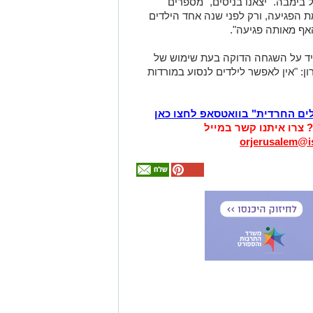
בימבה. "יצאנו בניסים," מספרים
ת הפגיעה, ורק לפני שנה אחד הילדים
אף מאותה פגיעה".
יד על השגחה הדוקה בעת שימוש של
ון: "אין לאפשר לילדים לנסוע במורדות
לים החרדית" בוואטסאפ לחצו כאן
? צרו איתנו קשר במייל
orjerusalem@is
אולי
יעניין
אותך
גם
זהירות עם הדו
גלגלי