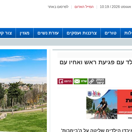
|
המייל האדום
|
לפרסום באתר
לות
טורים
צרכנות ועסקים
עזרת נשים
מגזין
צור ק
לד עם פגיעת ראש ואחיו עם
בדו הילדים שליטה על ה'בימבות'