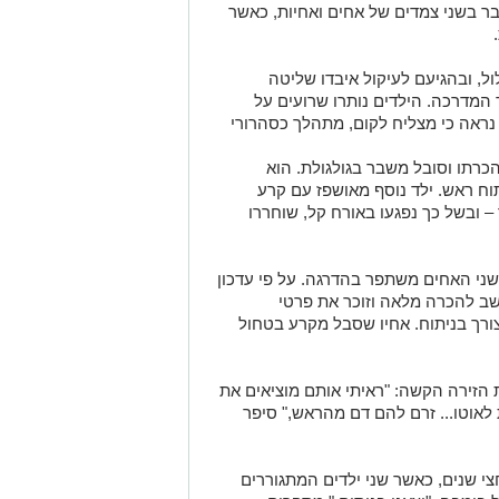
ר בשני צמדים של אחים ואחיות, כאשר
ל, ובהגיעם לעיקול איבדו שליטה
 המדרכה. הילדים נותרו שרועים על
ראה כי מצליח לקום, מתהלך כסהרורי
כרתו וסובל משבר בגולגולת. הוא
תוח ראש. ילד נוסף מאושפז עם קרע
 ובשל כך נפגעו באורח קל, שוחררו
ני האחים משתפר בהדרגה. על פי עדכון
ב להכרה מלאה וזוכר את פרטי
ורך בניתוח. אחיו שסבל מקרע בטחול
 הזירה הקשה: "ראיתי אותם מוציאים את
אוטו... זרם להם דם מהראש," סיפר
 שנים, כאשר שני ילדים המתגוררים