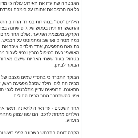
האבטחה שתיעדו את האירוע עולה כי מדוב
כל אח הרכיב את אחותו על בימבה נפרדת.
הילדים "טסו" במהירות במורד הרחוב התלו
והתנגשו חזיתית בפגוש של ג'יפ שחנה בצד
הקרקע מעוצמת הפגיעה, אולם אחד מהם נ
כמה מטרים ואז שב ומתמוטט על הכביש.
כתוצאה מהפגיעה, אחד הילדים איבד את ה
מאושפז כעת בטיפול נמרץ וצפוי לעבור ני
בטחול, בעוד ששתי האחיות שישבו מאחור –
הבוקר לביתן.
הבוקר התברר כי בחסדי שמים מצבם של ש
מבית החולים, הילד שסבל מפגיעת ראש, ש
התאונה. הרופאים עדיין מתלבטים לגבי הצ
צפוי להשתחרר מחר מבית החולים.
אחד השכנים - עד ראייה לתאונה, תיאר את
הילדים מתחת לרכב, הם עפו עמוק מתחת ל
בזעזוע.
מקרה דומה התרחש בשכונה לפני כשש וחצי