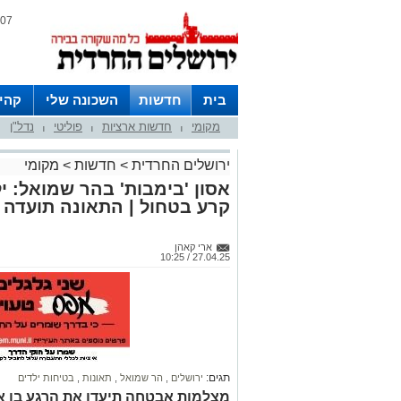
07 אוגוסט 2026 / 10:19
בית
חדשות
השכונה שלי
קהי
מקומי
חדשות ארציות
פוליטי
נדל"ן
חצרות
|
|
|
ירושלים החרדית
>
חדשות
>
מקומי
אסון 'בימבות' בהר שמואל: י
קרע בטחול | התאונה תועדה
ארי קאהן
27.04.25 / 10:25
תגים:
ירושלים
,
הר שמואל
,
תאונות
,
בטיחות ילדים
מצלמות אבטחה תיעדו את הרגע בו אי