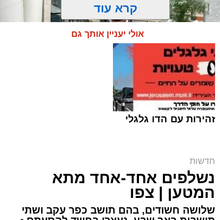
קרא עוד
אולי יעניין אותך גם
זהירות עם הדו גלגלי
ח"כ סוכות בסיור בבתי ספר במזרח ירושלים |
חדשות
דוברות
נשלפים אחד-אחד מתא
ארי קאהן / 16:42 06.08.26
המטען | צפו
שלושה חשודים, בהם תושב כפר עקב ושתי