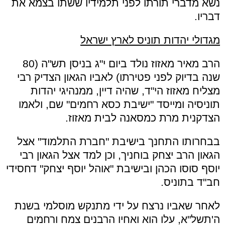
נשא מדברי תורתו לפני תלמידיו ששתו בצמא את
דבריו.
מגדולי יהדות תוניס לארץ ישראל
הרב מאיר מאזוז נולד ביום י"ג בניסן תש"ה (80
שנה בדיוק לפני פטירתו) לאביו הגאון הצדיק רבי
מצליח מאזוז הי"ד, שהיה דיין, ממנהיגי יהדות
תוניסיה ומייסד "ישיבת כסא רחמים" שם, ולאמו
הצדקנית מרת כמסאנה לבית מאזוז.
בבחרותו התחנך בישיבת "חברת התלמוד" אצל
הגאון הרב יצחק בוחניך, וכן למד אצל הגאון רבי
יוסף סוסו הכהן ובישיבת "אוהל יוסף יצחק" דחסידי
חב"ד בתוניס.
לאחר שאביו נרצח על ידי מתנקש מוסלמי בשנת
ה'תשל"א, עלו הוא ואחיו הרבנים צמח ורחמים