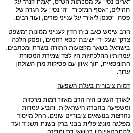
"ארים נסי" על מסכתות הש"ס, "אמת קנה" על
תהילים, "אסף המזכיר", "ה' נסי" על הגדה של
פסח, "סנסן ליאיר" על ענייני פורים, ועוד רבים.
הרב שימש כאב בית הדין לענייני ממונות "משפט
צדק" שעל ידי ישיבת 'כסא רחמים', ופסק הלכה
בישראל בשאר מקצועות התורה בשו"ת ומכתבים.
עמדותיו ההלכתיות היו לצד שמירת המסורת
התוניסאית, תוך איזון עם פסיקות מרן השולחן
ערוך.
דמות ציבורית בעלת השפעה
לאורך השנים היה הרב מאזוז דמות מרכזית
ומשפיעה בחברה הישראלית, והביע עמדות
נחרצות בנושאים ציבוריים שונים. החל מייסוד
מפלגה מוניציפלית בבני ברק בשנת תשנ"ד ועד
להתבטאויותיו בנושאי דת ומדינה.