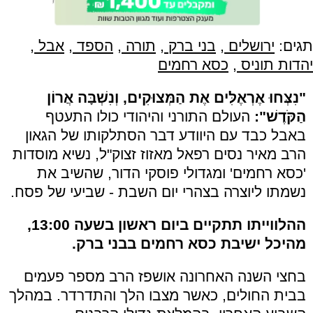
תגים:
ירושלים
,
בני ברק
,
תורה
,
הספד
,
אבל
,
יהדות תוניס
,
כסא רחמים
"נִצְּחוּ אֶרְאֶלִּים אֶת הַמְּצוּקִים, וְנִשְׁבָּה אֲרוֹן
הַקֹּדֶשׁ":
העולם התורני והיהודי כולו התעטף
באבל כבד עם היוודע דבר הסתלקותו של הגאון
הרב מאיר נסים רפאל מאזוז זצוק"ל, נשיא מוסדות
'כסא רחמים' ומגדולי פוסקי הדור, שהשיב את
נשמתו ליוצרה בצהרי יום השבת - שביעי של פסח.
ההלווייתו תתקיים ביום ראשון בשעה 13:00,
מהיכל ישיבת כסא רחמים בבני ברק.
בחצי השנה האחרונה אושפז הרב מספר פעמים
בבית החולים, כאשר מצבו הלך והתדרדר. במהלך