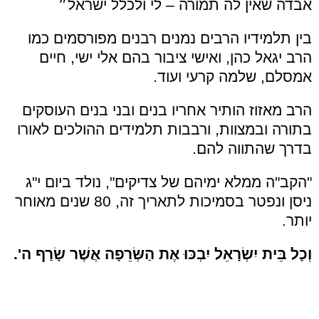
אבדה שאין לה תמורה – לי ולכלל ישראל״
בין תלמידיו הרבים נמנים רבנים מפורסמים כמו
הרב יגאל כהן, ואישי ציבור בהם אלי ישי, חיים
אמסלם, שלמה קרעי ועוד.
הרב מאזוז הותיר אחריו בנים ובני בנים העוסקים
בתורה ובמצוות, ורבבות תלמידים ההולכים לאורו
בדרך שהתווה להם.
"הקב"ה ממלא ימיהם של צדיקים", נולד ביום י"ג
ניסן ונפטר בסמיכות לתאריך זה, 80 שנים מאוחר
יותר.
וְכָל בֵּית יִשְׂרָאֵל יִבְכּוּ אֶת הַשְּׂרֵפָה אֲשֶׁר שָׂרַף ה'.