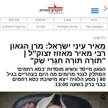
בית
מגזין
חדשות
קהילות
השכונה שלי
שיחה מקומית
טורים
צרכנות ועסקים
חדשות
מֵאִיר עֵינֵי יִשְׂרָאֵל: מרן הגאון
רבי מאיר מאזוז זצוק"ל |
"תּוֹרָה תּוֹרָה חִגְרִי שַׂק"
הגאון מייסד ונשיא מוסדות 'כסא רחמים'
הסתלק לגנזי מרומים מה היום בצהריים בגיל
80 | מסע הלוויה ייצא מישיבת כסא רחמים
בבני ברק בשעה 13:00