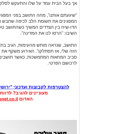
אך בעל הבית עמד על שלו והתעקש לסלק
"שיגעתם אותנו", מחה התושב בפני המפגי
המפגינים את תשומת הלב לכיפה שחבש והח
הדו-שיח בין הצדדים המשיך כשהתושב טען
השיבו: "הרסו לנו את המדינה".
התושב, שנראה מותש מהעימות, הגיב בתקיפו
הזה שלי, אז תסתלקו". האירוע משקף את 
סביב המחאות המתמשכות, כאשר תושבים 
לרכושם הפרטי.
להצטרפות לקבוצות ועדכוני "ירוש
מעוניינים להגיב? לדווח
האדום
net.co.il