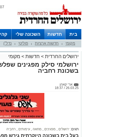
07 אוגוסט 2026 / 17:28
בית
חדשות
השכונה שלי
קהי
מקומי
חדשות ארציות
פוליטי
נדל"ן
חצרות
|
|
|
ירושלים החרדית
>
חדשות
>
מקומי
ירושלמי סילק מפגינים שפלשו
בשכונת רחביה
ארי קאהן
26.03.25 / 18:37
תגים:
ירושלים
,
מפגינים
,
מחאה
,
עימותים
,
רחביה
בעל בית בשכונה היוקרתית גירש מפג