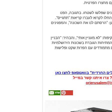
ם מחצרו הפרטית.
נים שפלשו לשטחו. בתגובה, הפנו
לו לקרוא לעברו קריאות "תתגייס".
: "הרסתם לנו את השכונה", והמפגינים
ת: "לא מעניין אותי", והבהיר: "הבניין
המתיחות הגוברת בשכונות הירושלמיות
מתמודדים עם הפרות שקט ופלישות
לים החרדית" בוואטסאפ לחצו כאן
? צרו איתנו קשר במייל
orjerusalem@is
אולי
יעניין
אותך