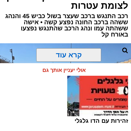
לצומת עטרות
רכב התנגש ברכב שעצר בשול כביש 45 והנהג
ששהה ברכב החונה נפצע קשה • אישה
ששהתה עמו ונהג הרכב שהתנגש נפצעו
תגים:
תאונת דרכים
,
מד"א
,
ירושלים
,
שערי צדק
,
באורח קל
אוטובוס
,
חדשות ירושלים
,
ירושלים החרדית
,
צוות
הצלה
,
שדרות הנשיא השישי
קרא עוד
התאונות בירושלים לא מפסיקות:
זוג הורים ושני
אולי יעניין אותך גם
ילדיהם נפגעו הערב (שני) בתאונת דרכים
במעורבות אוטובוס בשדרות הנשיא השישי
בירושלים. ההורים נפצעו באורח בינוני, בעוד שני
הילדים במצב קל. גם נהג האוטובוס נפגע באורח
קל.
עוד בנושא:
זהירות עם הדו גלגלי
עצרו בשול הכביש ואז אירעה ההתנגשות: תאונה