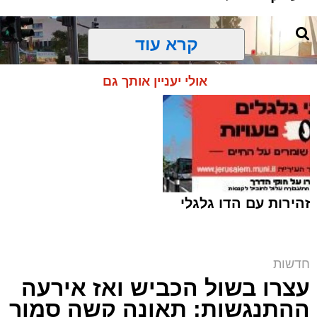
קרא עוד
אולי יעניין אותך גם
זהירות עם הדו גלגלי
חדשות
זירת התאונה | צוות הצלה
עצרו בשול הכביש ואז אירעה
ארי קאהן / 20:22 10.08.26
ההתנגשות: תאונה קשה סמוך