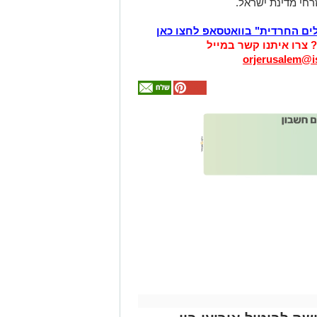
רחי מדינת ישראל.
לים החרדית" בוואטסאפ לחצו כאן
? צרו איתנו קשר במייל
orjerusalem@is
אולי
יעניין
אותך
גם
זהירות עם הדו
גלגלי