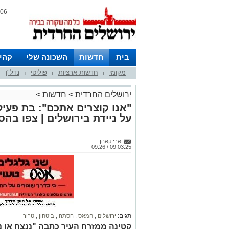
06 אוגוסט 2026 / 11:11
בית
חדשות
השכונה שלי
קהי
מקומי
חדשות ארציות
פוליטי
נדל"ן
חצרות
|
|
|
ירושלים החרדית
>
חדשות
>
"אנו קוצרים אתכם": בת פע
על ניידת בירושלים | צפו ב
ארי קאהן
09.03.25 / 09:26
תגים:
ירושלים
,
חמאס
,
הסתה
,
ביטחון
,
טרור
קטינה ממזרח העיר כתבה "ננצח או נ