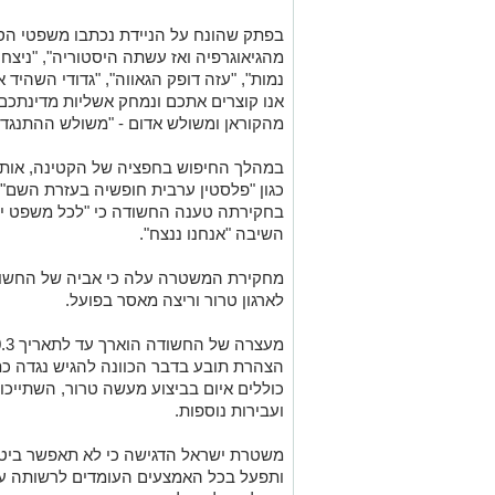
בפתק שהונח על הניידת נכתבו משפטי הסתה
מהגיאוגרפיה ואז עשתה היסטוריה", "ניצחון
נמות", "עזה דופק הגאווה", "גדודי השהיד
אנו קוצרים אתכם ונמחק אשליות מדינתכם
מהקוראן ומשולש אדום - "משולש ההתנגדות"
במהלך החיפוש בחפציה של הקטינה, אותר
כגון "פלסטין ערבית חופשיה בעזרת השם" ו-"
בחקירתה טענה החשודה כי "לכל משפט י
השיבה "אנחנו ננצח".
לארגון טרור וריצה מאסר בפועל.
הצהרת תובע בדבר הכוונה להגיש נגדה כת
כוללים איום בביצוע מעשה טרור, השתייכות 
ועבירות נוספות.
משטרת ישראל הדגישה כי לא תאפשר ביטוי
ותפעל בכל האמצעים העומדים לרשותה על