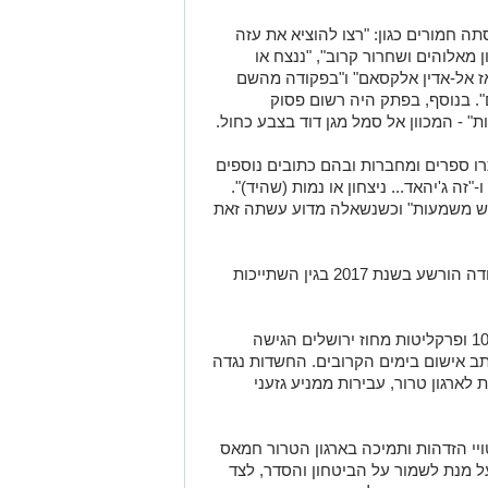
 חמורים כגון: "רצו להוציא את עזה
 מאלוהים ושחרור קרוב", "ננצח או
 אז אל-אדין אלקסאם" ו"בפקודה מהשם
". בנוסף, בפתק היה רשום פסוק
 - המכוון אל סמל מגן דוד בצבע כחול.
ו ספרים ומחברות ובהם כתובים נוספים
זה ג'יהאד... ניצחון או נמות (שהיד)".
ש משמעות" וכשנשאלה מדוע עשתה זאת
מחקירת המשטרה עלה כי אביה של החשודה הורשע בשנת 2017 בגין השתייכות
מעצרה של החשודה הוארך עד לתאריך 10.3 ופרקליטות מחוז ירושלים הגישה
ב אישום בימים הקרובים. החשדות נגדה
לארגון טרור, עבירות ממניע גזעני
י הזדהות ותמיכה בארגון הטרור חמאס
 מנת לשמור על הביטחון והסדר, לצד