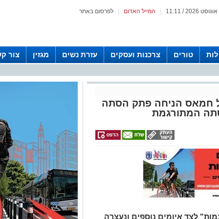
|
המייל האדום
|
לפרסום באתר
לות
טורים
צרכנות ועסקים
עזרת נשים
מגזין
צור ק
יל חמאס הניחה פתק הסתה
הסתה המתורגמת
מות" לצד איומים נוספים ונעצרה