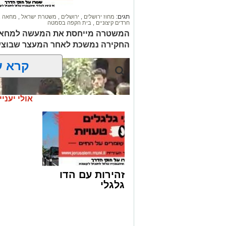
תגים:
מחוז ירושלים
,
ירושלים
,
משטרת ישראל
,
מחאה
,
חרדים קיצוניים
,
בית הקפה בסמטה
המשטרה מייחסת את המעשה למחאה 
החקירה נמשכת לאחר המעצר שבוצע
קרא ע
אולי יעניי
צפוי להתבטל? פעילות העיריה עבור הציב
זהירות עם הדו
גלגלי
על פי הדיווח ב'הארץ', הפנייה הועברה גם
אשדוד וערד. בארגון טענו כי יש לעצור תק
למוסדות ולאירועים הקשורים לבני ישיבות 
תוך הסתמכות על פסיקת בג"ץ משנת 2025 בנושא הטבות לתלמידי ישיבות.