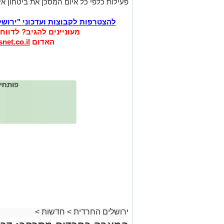
פעילות כלפי כל איום המסכן את ביטחון אז
להצטרפות לקבוצות ועדכוני "ירוש
מעוניינים להגיב? לדווח
האדום
net.co.il
ירושלים החרדית
>
חדשות
>