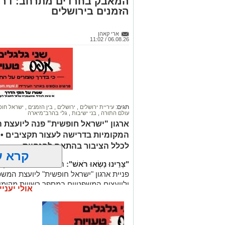
המאבק בחרדים מתרחב: דרישה
הזמנים בירושלים
ארי קאהן
06.08.26 / 11:02
תגים:
עיריית ירושלים
,
ירושלים
,
בין הזמנים
,
ישראל חו
עולם התורה
,
בני ישיבות
,
גלי בהרב־מיארה
ארגון "ישראל חופשית" פנה ליועצת
המקומיות בדרישה לעצור תקציבים • ע
לכלל הציבור בהתאם להנחיות
קרא ע
"צָרֵינוּ נָשְׂאוּ רֹאשׁ":
חזית נוספת במאבק ס
פניית ארגון "ישראל חופשית" ליועצת המ
וליועצים המשפטיים במספר רשויות מקומיו
אולי יעניי
המיועדים לבני ישיבות במהלך תקופת
בין 
עוד בנושא:
"ים לירושלמים": צפו באלפים משתכשכים 